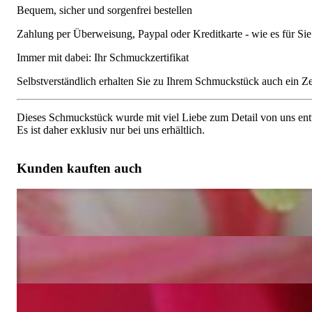
Bequem, sicher und sorgenfrei bestellen
Zahlung per Überweisung, Paypal oder Kreditkarte - wie es für S
Immer mit dabei: Ihr Schmuckzertifikat
Selbstverständlich erhalten Sie zu Ihrem Schmuckstück auch ein Zert
Dieses Schmuckstück wurde mit viel Liebe zum Detail von uns entw
Es ist daher exklusiv nur bei uns erhältlich.
Kunden kauften auch
Bezaubernder Brillant Ring in Gelbgold 750
5.750,00 €
Herrliche Brillanten "Ei" Ohrgehänge
5.400,00 €
Feminine Brillanten Ohrgehänge im Herz Design