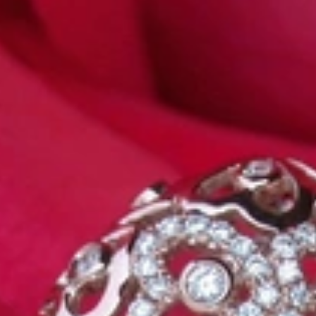
as Außergewöhnliche
eich sollte er so einzigartig sein wie die Frau, die ihn trägt. Schmuc
 nicht nur unsere Überzeugung, sondern auch der Gedanke, mit dem all
lem eines im Blick: Exklusive Schmuckkreationen anzubieten, auf die 
ne-Boutique für anspruchsvolle Schmuckkenner, die das Außergewöhnlic
e.
hop“. Wir führen keine Marken, sondern sind selbst die Marke. Wir fü
nen, die wir von unseren erfahrenen Goldschmiede Meistern auf höchstem 
ompromisslos in der Qualität.
Kreationen entfaltet. Nichts treibt uns mehr an, als diese Leidenschaft
her Service – das ist unser Versprechen an Sie.