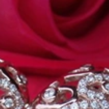
k „von der Stange“ werden Sie daher bei uns ebenso wenig finden
es begann. 1995 als kleines Juweliergeschäft nahe Münchens
man angesprochen wird. Gepaart mit höchster Leidenschaft für
he zu schätzen wissen. Seitdem bedienen wir unsere zahlreichen
llen die Lücke zwischen großen Namen und „Schmuck von der
Niveau realisieren lassen. Immer ein bisschen anders, stets mit
 mit Ihnen zu teilen. Kompromissloses Engagement, erstklassige