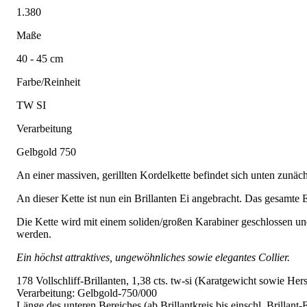
1.380
Maße
40 - 45 cm
Farbe/Reinheit
TW SI
Verarbeitung
Gelbgold 750
An einer massiven, gerillten Kordelkette befindet sich unten zunächs
An dieser Kette ist nun ein Brillanten Ei angebracht. Das gesamte E
Die Kette wird mit einem soliden/großen Karabiner geschlossen un
werden.
Ein höchst attraktives, ungewöhnliches sowie elegantes Collier.
178 Vollschliff-Brillanten, 1,38 cts. tw-si (Karatgewicht sowie Hers
Verarbeitung: Gelbgold-750/000
Länge des unteren Bereiches (ab Brillantkreis bis einschl. Brillant-