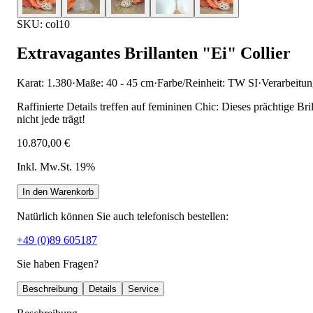
SKU: col10
Extravagantes Brillanten "Ei" Collier
Karat: 1.380
·
Maße: 40 - 45 cm
·
Farbe/Reinheit: TW SI
·
Verarbeitu
Raffinierte Details treffen auf femininen Chic: Dieses prächtige Br
nicht jede trägt!
10.870,00 €
Inkl. Mw.St. 19%
In den Warenkorb
Natürlich können Sie auch telefonisch bestellen:
+49 (0)89 605187
Sie haben Fragen?
Beschreibung
Details
Service