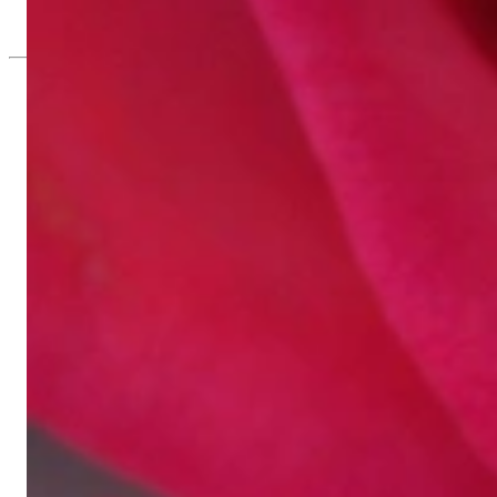
5.130,00 €
Seit 1995
Exklusiver Schmuck, Leidenschaft für d
Hochwertiger Schmuck ist vor allem eine Frage des Vertrauens. Zugl
wie Hotlines mit langen Warteschleifen.
Hochwertiger Schmuck ist mehr als „nur ein Accessoire“ - das ist
gegründet, hatte meine Mutter und Gründerin Gabriela Pyka vor al
erlesene Edelsteine und Perlen, erwuchs daraus 2002 unsere Onli
Kunden aus Deutschland und der ganzen Welt ausschließlich onlin
Dabei sind wir mehr als ein Juwelier, mehr als „bloß ein Onlines
Stange“, wie er allerorts zu finden ist - mit ausgefallenen Kreatio
Raffinesse und Liebe zum Detail; stilvoll wie elegant im Design, k
Unsere Passion gilt unvergänglicher Schönheit, die sich in unseren 
Materialien, meisterhafte Fertigung, einzigartige Designs, persönlic
Es grüßt Sie herzlich