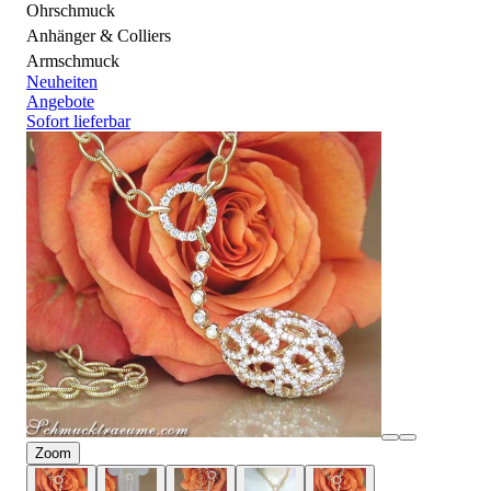
Ohrschmuck
Anhänger & Colliers
Armschmuck
Neuheiten
Angebote
Sofort lieferbar
Zoom