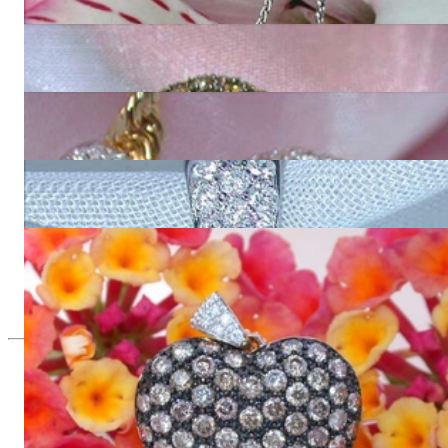
15.940,00 €
Stattlicher Herz Anhänger mit braunen Brillanten
6.060,00 €
Feiner Herz Anhänger mit Brillanten in Gelbgold 750
7.340,00 €
Feiner Herz Anhänger mit Brillanten in Weißgold 750
7.340,00 €
Attraktiver Herz Anhänger mit naturbraunen Brillanten an
Kette
3.570,00 €
Seit 1995
Exklusiver Schmuck, Leidenschaft für
das Außergewöhnliche