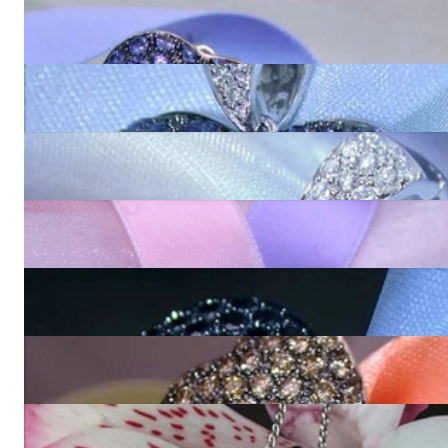
Wundervolle Saphir Ohrstecker im Herz-Design
4.460,00 €
Stattlicher Saphir Herz Anhänger
5.940,00 €
Edler Brillanten Pavé Herz Anhänger
9.770,00 €
Feminine schwarze Diamanten Ohrstecker im Herz-Design
4.500,00 €
Stattlicher Herz Anhänger mit schwarzen Diamanten
6.990,00 €
Feminine braune Diamanten Herz Ohrstecker
5.440,00 €
Prächtiger Brillanten Herz Anhänger (4,05 ct.)