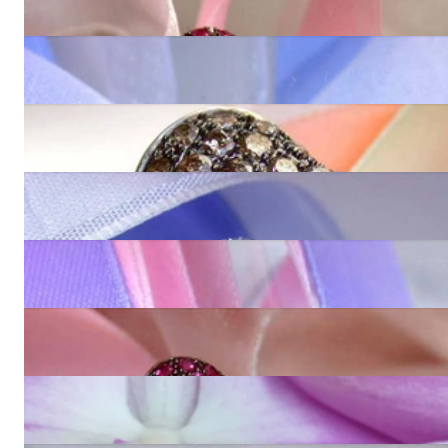
3.260,01 €
Wundervoller Saphir Herz Ring
2.660,00 €
Attraktiver Herzring mit braunen Brillanten
3.030,00 €
Feiner Herzring mit Diamanten
5.650,00 €
Attraktiver Herz Ring mit schwarzen Diamanten
3.260,00 €
Traumhafte Rubin Ohrstecker im Herz-Design
4.680,00 €
Bildschöner Rubin Herz Anhänger
6.540,00 €