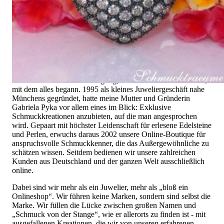
Hochwertiger Schmuck ist vor allem eine Frage des
Vertrauens. Zugleich sollte er so einzigartig sein wie die Frau,
die ihn trägt. Schmuck „von der Stange“ werden Sie daher bei
uns ebenso wenig finden wie Hotlines mit langen
Warteschleifen.
Hochwertiger Schmuck ist mehr als „nur ein Accessoire“ - das
ist nicht nur unsere Überzeugung, sondern auch der Gedanke,
mit dem alles begann. 1995 als kleines Juweliergeschäft nahe
Münchens gegründet, hatte meine Mutter und Gründerin
Gabriela Pyka vor allem eines im Blick: Exklusive
Schmuckkreationen anzubieten, auf die man angesprochen
wird. Gepaart mit höchster Leidenschaft für erlesene Edelsteine
und Perlen, erwuchs daraus 2002 unsere Online-Boutique für
anspruchsvolle Schmuckkenner, die das Außergewöhnliche zu
schätzen wissen. Seitdem bedienen wir unsere zahlreichen
Kunden aus Deutschland und der ganzen Welt ausschließlich
online.
Dabei sind wir mehr als ein Juwelier, mehr als „bloß ein
Onlineshop“. Wir führen keine Marken, sondern sind selbst die
Marke. Wir füllen die Lücke zwischen großen Namen und
„Schmuck von der Stange“, wie er allerorts zu finden ist - mit
ausgefallenen Kreationen, die wir von unseren erfahrenen