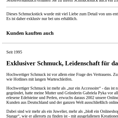
Selbstverständlich erhalten Sie zu Ihrem Schmuckstück auch ein Zert
Dieses Schmuckstück wurde mit viel Liebe zum Detail von uns entw
Es ist daher exklusiv nur bei uns erhältlich.
Kunden kauften auch
Seit 1995
Exklusiver Schmuck, Leidenschaft für d
Hochwertiger Schmuck ist vor allem eine Frage des Vertrauens. Zugl
wie Hotlines mit langen Warteschleifen.
Hochwertiger Schmuck ist mehr als „nur ein Accessoire“ - das ist
gegründet, hatte meine Mutter und Gründerin Gabriela Pyka vor al
erlesene Edelsteine und Perlen, erwuchs daraus 2002 unsere Onli
Kunden aus Deutschland und der ganzen Welt ausschließlich onlin
Dabei sind wir mehr als ein Juwelier, mehr als „bloß ein Onlines
Stange“, wie er allerorts zu finden ist - mit ausgefallenen Kreatio