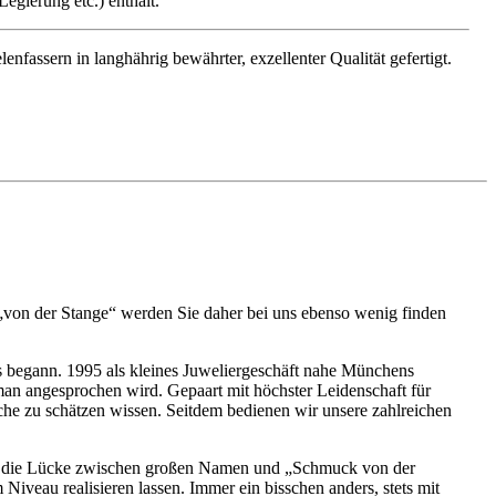
egierung etc.) enthält.
assern in langhährig bewährter, exzellenter Qualität gefertigt.
k „von der Stange“ werden Sie daher bei uns ebenso wenig finden
es begann. 1995 als kleines Juweliergeschäft nahe Münchens
man angesprochen wird. Gepaart mit höchster Leidenschaft für
he zu schätzen wissen. Seitdem bedienen wir unsere zahlreichen
llen die Lücke zwischen großen Namen und „Schmuck von der
Niveau realisieren lassen. Immer ein bisschen anders, stets mit