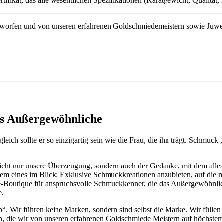
ifikat, das alle wesentlichen Spezifikationen (Karatgewicht, Qualität, L
orfen und von unseren erfahrenen Goldschmiedemeistern sowie Juwelenf
as Außergewöhnliche
eich sollte er so einzigartig sein wie die Frau, die ihn trägt. Schmuc
 nicht nur unsere Überzeugung, sondern auch der Gedanke, mit dem all
lem eines im Blick: Exklusive Schmuckkreationen anzubieten, auf die 
ne-Boutique für anspruchsvolle Schmuckkenner, die das Außergewöhnlic
e.
hop“. Wir führen keine Marken, sondern sind selbst die Marke. Wir fü
nen, die wir von unseren erfahrenen Goldschmiede Meistern auf höchstem 