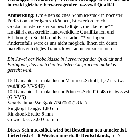
in exakt gleicher, hervorragender tw-vvs-if Qualität.
Anmerkung:
Um einen solches Schmuckstück in höchster
Perfektion anfertigen zu können, ist es erforderlich,
Goldschmiedemeister zu beschäftigen, die über eine**
langjährig ausgereifte handwerkliche Qualifikation und
Erfahrung in Schliff- und Fasserarbeit** verfügen.
Anderenfalls wäre es uns nicht möglich, Ihnen ein derart
makellos gefertigtes Traum-Juwel anbieten zu können.
Ein Juwel der Nobelklasse in hervorragender Qualität und
Fertigung, das auch den höchsten Ansprüchen mühelos
gerecht wird.
16 Diamanten in makellosem Marquise-Schliff, 1,22 cts. tw-
vvsi/if (G-VVS/IF)
10 Diamanten in makellosem Princess-Schliff 0,48 cts. tw-vvsi
(G-VVS)
Verarbeitung: Weißgold-750/000 (18 kt.)
Ringkopf-Länge: 1,80 cm
Ringkopf-Breite: 8 mm
Gewicht: ca. 3,90 Gramm
Dieses Schmuckstück wird bei Bestellung neu angefertigt.
Lieferfrist: 4 - 6 Wochen innerhalb Deutschlands, 5 - 7