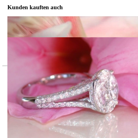
Kunden kauften auch
Exquisiter Diamanten Ring im Illusion Design
16.970,00 €
Erstklassiger Diamanten Ring im Illusion Design
13.200,00 €
Seit 1995
Exklusiver Schmuck, Leidenschaft für
das Außergewöhnliche
Hochwertiger Schmuck ist vor allem eine Frage des
Vertrauens. Zugleich sollte er so einzigartig sein wie die Frau,
die ihn trägt. Schmuck „von der Stange“ werden Sie daher bei
uns ebenso wenig finden wie Hotlines mit langen
Warteschleifen.