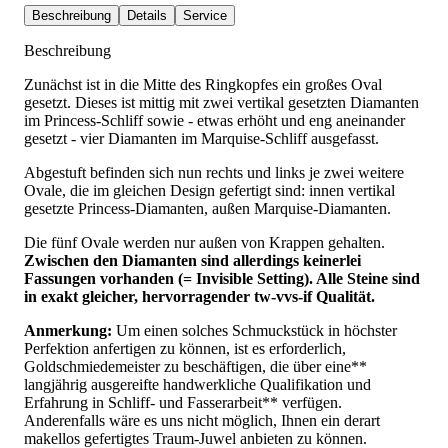
Beschreibung
Details
Service
Beschreibung
Zunächst ist in die Mitte des Ringkopfes ein großes Oval
gesetzt. Dieses ist mittig mit zwei vertikal gesetzten Diamanten
im Princess-Schliff sowie - etwas erhöht und eng aneinander
gesetzt - vier Diamanten im Marquise-Schliff ausgefasst.
Abgestuft befinden sich nun rechts und links je zwei weitere
Ovale, die im gleichen Design gefertigt sind: innen vertikal
gesetzte Princess-Diamanten, außen Marquise-Diamanten.
Die fünf Ovale werden nur außen von Krappen gehalten.
Zwischen den Diamanten sind allerdings keinerlei
Fassungen vorhanden (= Invisible Setting). Alle Steine sind
in exakt gleicher, hervorragender tw-vvs-if Qualität.
Anmerkung:
Um einen solches Schmuckstück in höchster
Perfektion anfertigen zu können, ist es erforderlich,
Goldschmiedemeister zu beschäftigen, die über eine**
langjährig ausgereifte handwerkliche Qualifikation und
Erfahrung in Schliff- und Fasserarbeit** verfügen.
Anderenfalls wäre es uns nicht möglich, Ihnen ein derart
makellos gefertigtes Traum-Juwel anbieten zu können.