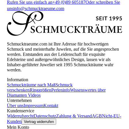
Rufen Sie uns einfach an
+49 (0)89 605187
Oder schreiben Sie
uns
info@schmucktraeume.com
Schmucktraeume.com ist Ihre Adresse für hochwertigen
Schmuck und meisterhafte Juwelen, auf die Sie angesprochen
werden. Entstanden aus der Leidenschaft für exquisite
Edelsteine und außergewöhnliches Design, lassen wir als
Inhaber-geführter Juwelier seit 1995 Schmuckträume wahr
werden.
Information
Schmuckträume nach Maß
Schmuck
verschenken
Ringgrößen
Perleninfo
Wissenswertes über
Diamanten
Videos
Unternehmen
Über uns
Impressum
Kontakt
Kundenservice
Widerrufsrecht
Datenschutz
Zahlung & Versand
AGB
Nicht-EU-
Kunden
Vertrag widerrufen
Mein Konto