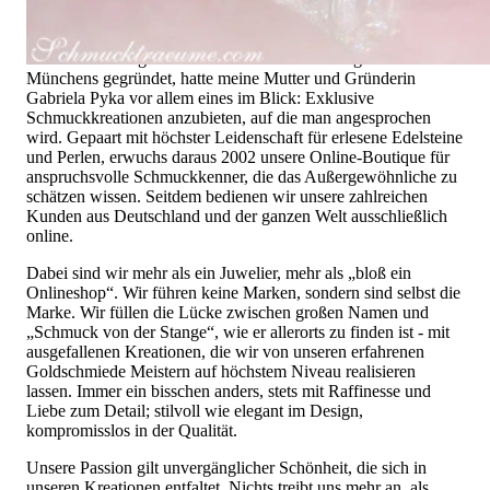
Hochwertiger Schmuck ist mehr als „nur ein Accessoire“ - das
ist nicht nur unsere Überzeugung, sondern auch der Gedanke,
mit dem alles begann. 1995 als kleines Juweliergeschäft nahe
Münchens gegründet, hatte meine Mutter und Gründerin
Gabriela Pyka vor allem eines im Blick: Exklusive
Schmuckkreationen anzubieten, auf die man angesprochen
wird. Gepaart mit höchster Leidenschaft für erlesene Edelsteine
und Perlen, erwuchs daraus 2002 unsere Online-Boutique für
anspruchsvolle Schmuckkenner, die das Außergewöhnliche zu
schätzen wissen. Seitdem bedienen wir unsere zahlreichen
Kunden aus Deutschland und der ganzen Welt ausschließlich
online.
Dabei sind wir mehr als ein Juwelier, mehr als „bloß ein
Onlineshop“. Wir führen keine Marken, sondern sind selbst die
Marke. Wir füllen die Lücke zwischen großen Namen und
„Schmuck von der Stange“, wie er allerorts zu finden ist - mit
ausgefallenen Kreationen, die wir von unseren erfahrenen
Goldschmiede Meistern auf höchstem Niveau realisieren
lassen. Immer ein bisschen anders, stets mit Raffinesse und
Liebe zum Detail; stilvoll wie elegant im Design,
kompromisslos in der Qualität.
Unsere Passion gilt unvergänglicher Schönheit, die sich in
unseren Kreationen entfaltet. Nichts treibt uns mehr an, als