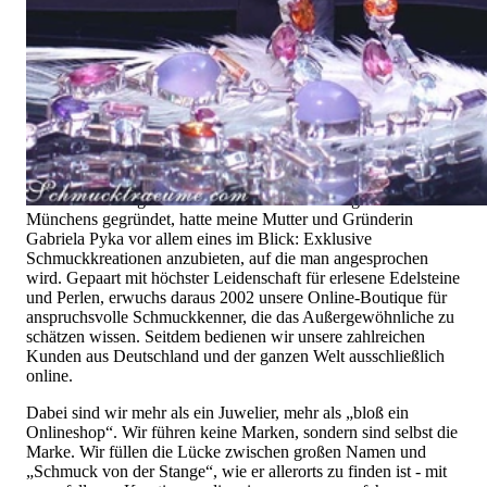
Hochwertiger Schmuck ist vor allem eine Frage des
Vertrauens. Zugleich sollte er so einzigartig sein wie die Frau,
die ihn trägt. Schmuck „von der Stange“ werden Sie daher bei
uns ebenso wenig finden wie Hotlines mit langen
Warteschleifen.
Hochwertiger Schmuck ist mehr als „nur ein Accessoire“ - das
ist nicht nur unsere Überzeugung, sondern auch der Gedanke,
mit dem alles begann. 1995 als kleines Juweliergeschäft nahe
Münchens gegründet, hatte meine Mutter und Gründerin
Gabriela Pyka vor allem eines im Blick: Exklusive
Schmuckkreationen anzubieten, auf die man angesprochen
wird. Gepaart mit höchster Leidenschaft für erlesene Edelsteine
und Perlen, erwuchs daraus 2002 unsere Online-Boutique für
anspruchsvolle Schmuckkenner, die das Außergewöhnliche zu
schätzen wissen. Seitdem bedienen wir unsere zahlreichen
Kunden aus Deutschland und der ganzen Welt ausschließlich
online.
Dabei sind wir mehr als ein Juwelier, mehr als „bloß ein
Onlineshop“. Wir führen keine Marken, sondern sind selbst die
Marke. Wir füllen die Lücke zwischen großen Namen und
„Schmuck von der Stange“, wie er allerorts zu finden ist - mit