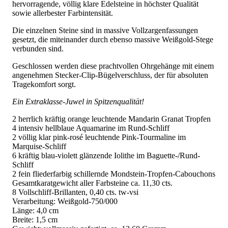
hervorragende, völlig klare Edelsteine in höchster Qualität
sowie allerbester Farbintensität.
Die einzelnen Steine sind in massive Vollzargenfassungen
gesetzt, die miteinander durch ebenso massive Weißgold-Stege
verbunden sind.
Geschlossen werden diese prachtvollen Ohrgehänge mit einem
angenehmen Stecker-Clip-Bügelverschluss, der für absoluten
Tragekomfort sorgt.
Ein Extraklasse-Juwel in Spitzenqualität!
2 herrlich kräftig orange leuchtende Mandarin Granat Tropfen
4 intensiv hellblaue Aquamarine im Rund-Schliff
2 völlig klar pink-rosé leuchtende Pink-Tourmaline im
Marquise-Schliff
6 kräftig blau-violett glänzende Iolithe im Baguette-/Rund-
Schliff
2 fein fliederfarbig schillernde Mondstein-Tropfen-Cabouchons
Gesamtkaratgewicht aller Farbsteine ca. 11,30 cts.
8 Vollschliff-Brillanten, 0,40 cts. tw-vsi
Verarbeitung: Weißgold-750/000
Länge: 4,0 cm
Breite: 1,5 cm