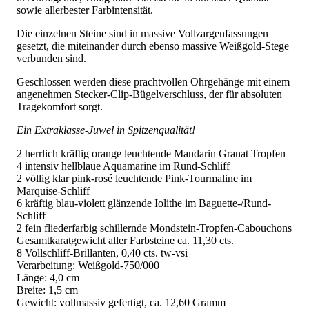
sowie allerbester Farbintensität.
Die einzelnen Steine sind in massive Vollzargenfassungen
gesetzt, die miteinander durch ebenso massive Weißgold-Stege
verbunden sind.
Geschlossen werden diese prachtvollen Ohrgehänge mit einem
angenehmen Stecker-Clip-Bügelverschluss, der für absoluten
Tragekomfort sorgt.
Ein Extraklasse-Juwel in Spitzenqualität!
2 herrlich kräftig orange leuchtende Mandarin Granat Tropfen
4 intensiv hellblaue Aquamarine im Rund-Schliff
2 völlig klar pink-rosé leuchtende Pink-Tourmaline im
Marquise-Schliff
6 kräftig blau-violett glänzende Iolithe im Baguette-/Rund-
Schliff
2 fein fliederfarbig schillernde Mondstein-Tropfen-Cabouchons
Gesamtkaratgewicht aller Farbsteine ca. 11,30 cts.
8 Vollschliff-Brillanten, 0,40 cts. tw-vsi
Verarbeitung: Weißgold-750/000
Länge: 4,0 cm
Breite: 1,5 cm
Gewicht: vollmassiv gefertigt, ca. 12,60 Gramm