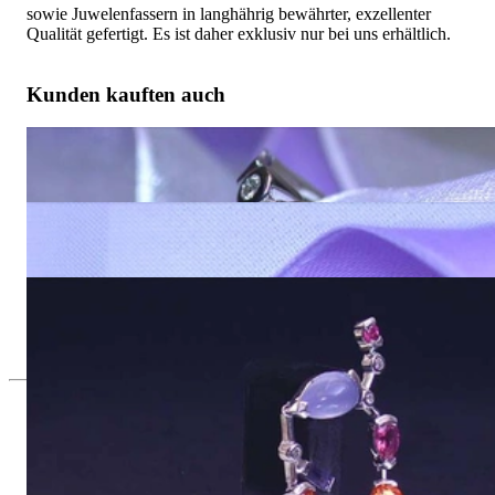
sowie Juwelenfassern in langhährig bewährter, exzellenter
Qualität gefertigt. Es ist daher exklusiv nur bei uns erhältlich.
Kunden kauften auch
Bildschöner Multicolor Edelstein Ring mit Brillanten
5.330,00 €
Feinster Multicolor Edelstein Brillanten Anhänger
5.060,00 €
Zauberhaftes Multicolor Edelstein Brillanten Armband
13.800,00 €
Seit 1995
Exklusiver Schmuck, Leidenschaft für
das Außergewöhnliche