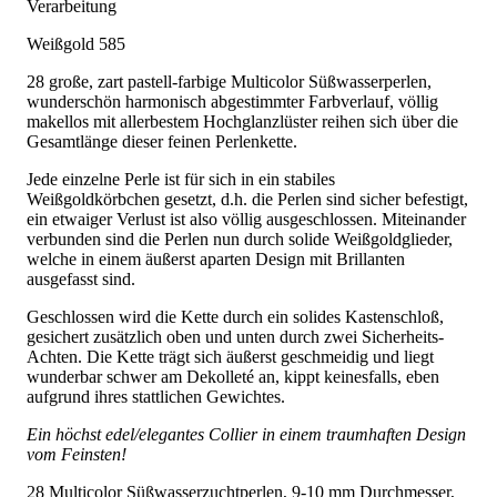
Verarbeitung
Weißgold 585
28 große, zart pastell-farbige Multicolor Süßwasserperlen,
wunderschön harmonisch abgestimmter Farbverlauf, völlig
makellos mit allerbestem Hochglanzlüster reihen sich über die
Gesamtlänge dieser feinen Perlenkette.
Jede einzelne Perle ist für sich in ein stabiles
Weißgoldkörbchen gesetzt, d.h. die Perlen sind sicher befestigt,
ein etwaiger Verlust ist also völlig ausgeschlossen. Miteinander
verbunden sind die Perlen nun durch solide Weißgoldglieder,
welche in einem äußerst aparten Design mit Brillanten
ausgefasst sind.
Geschlossen wird die Kette durch ein solides Kastenschloß,
gesichert zusätzlich oben und unten durch zwei Sicherheits-
Achten. Die Kette trägt sich äußerst geschmeidig und liegt
wunderbar schwer am Dekolleté an, kippt keinesfalls, eben
aufgrund ihres stattlichen Gewichtes.
Ein höchst edel/elegantes Collier in einem traumhaften Design
vom Feinsten!
28 Multicolor Süßwasserzuchtperlen, 9-10 mm Durchmesser,