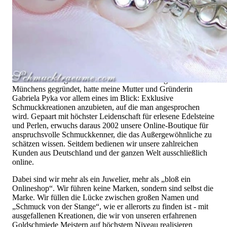
Hochwertiger Schmuck ist vor allem eine Frage des
Vertrauens. Zugleich sollte er so einzigartig sein wie die Frau,
die ihn trägt. Schmuck „von der Stange“ werden Sie daher bei
uns ebenso wenig finden wie Hotlines mit langen
Warteschleifen.
Hochwertiger Schmuck ist mehr als „nur ein Accessoire“ - das
ist nicht nur unsere Überzeugung, sondern auch der Gedanke,
mit dem alles begann. 1995 als kleines Juweliergeschäft nahe
Münchens gegründet, hatte meine Mutter und Gründerin
Gabriela Pyka vor allem eines im Blick: Exklusive
Schmuckkreationen anzubieten, auf die man angesprochen
wird. Gepaart mit höchster Leidenschaft für erlesene Edelsteine
und Perlen, erwuchs daraus 2002 unsere Online-Boutique für
anspruchsvolle Schmuckkenner, die das Außergewöhnliche zu
schätzen wissen. Seitdem bedienen wir unsere zahlreichen
Kunden aus Deutschland und der ganzen Welt ausschließlich
online.
Dabei sind wir mehr als ein Juwelier, mehr als „bloß ein
Onlineshop“. Wir führen keine Marken, sondern sind selbst die
Marke. Wir füllen die Lücke zwischen großen Namen und
„Schmuck von der Stange“, wie er allerorts zu finden ist - mit
ausgefallenen Kreationen, die wir von unseren erfahrenen
Goldschmiede Meistern auf höchstem Niveau realisieren