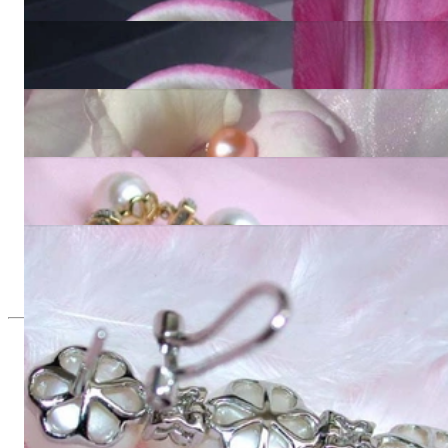
7.060,00 €
Traumhaftes Süßwasserperlen Collier (45 cm)
7.380,00 €
Edles Multicolor Süßwasser Perlen Collier (40 cm)
7.060,00 €
Edles Süßwasserperlen Armband in Gelbgold 585
4.800,00 €
Zeitlose Süßwasser Perlen Ohrringe mit Diamanten
2.170,00 €
Seit 1995
Exklusiver Schmuck, Leidenschaft für
das Außergewöhnliche