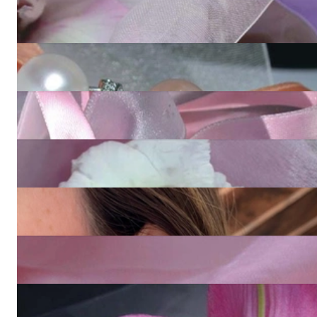
Edle Multicolor Süßwasserperlen Ohrgehänge
1.920,00 €
Edle Pastell Süßwasser Perlen Ohrgehänge mit Diamanten
1.700,00 €
Edle Ohrhänger mit weißen Süßwasserperlen
1.920,00 €
Edles Multicolor Süßwasser Perlen Brillanten Armband
3.530,00 €
Edle Süßwasser Perlen Ohrhänger mit Diamanten
1.700,00 €
Edles Süßwasserperlen Armband in Weißgold 585
4.800,00 €
Herrliches Süßwasserperlen Collier (40 cm)