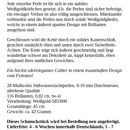
Jede einzelne Perle ist für sich in ein stabiles
Weißgoldkörbchen gesetzt, d.h. die Perlen sind sicher befestigt,
ein etwaiger Verlust ist also völlig ausgeschlossen. Miteinander
verbunden sind die Perlen nun durch solide Weißgoldglieder,
welche in einem äußerst aparten Design mit Brillanten
ausgefasst sind.
Geschlossen wird die Kette durch ein solides Kastenschloß,
gesichert zusätzlich oben und unten durch zwei Sicherheits-
Achten. Die Kette trägt sich äußerst geschmeidig und liegt
wunderbar schwer am Dekolleté an, kippt keinesfalls, eben
aufgrund ihres stattlichen Gewichtes.
Ein höchst edel/elegantes Collier in einem traumhaften Design
vom Feinsten!
28 Multicolor Süßwasserzuchtperlen, 9-10 mm Durchmesser,
allerbeste Qualität
116 Brillanten, 0,82 cts. tw-si
Verarbeitung: Weißgold-585/000
Gesamtlänge: 45 cm
Gewicht: ca. 42 Gramm
Dieses Schmuckstück wird bei Bestellung neu angefertigt.
Lieferfrist: 4 - 6 Wochen innerhalb Deutschlands, 5 - 7