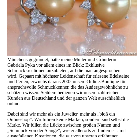
Hochwertiger Schmuck ist vor allem eine Frage des
Vertrauens. Zugleich sollte er so einzigartig sein wie die Frau,
die ihn trägt. Schmuck „von der Stange“ werden Sie daher bei
uns ebenso wenig finden wie Hotlines mit langen
Warteschleifen.
Hochwertiger Schmuck ist mehr als „nur ein Accessoire“ - das
ist nicht nur unsere Überzeugung, sondern auch der Gedanke,
mit dem alles begann. 1995 als kleines Juweliergeschäft nahe
Münchens gegründet, hatte meine Mutter und Gründerin
Gabriela Pyka vor allem eines im Blick: Exklusive
Schmuckkreationen anzubieten, auf die man angesprochen
wird. Gepaart mit höchster Leidenschaft für erlesene Edelsteine
und Perlen, erwuchs daraus 2002 unsere Online-Boutique für
anspruchsvolle Schmuckkenner, die das Außergewöhnliche zu
schätzen wissen. Seitdem bedienen wir unsere zahlreichen
Kunden aus Deutschland und der ganzen Welt ausschließlich
online.
Dabei sind wir mehr als ein Juwelier, mehr als „bloß ein
Onlineshop“. Wir führen keine Marken, sondern sind selbst die
Marke. Wir füllen die Lücke zwischen großen Namen und
„Schmuck von der Stange“, wie er allerorts zu finden ist - mit
ausgefallenen Kreationen, die wir von unseren erfahrenen