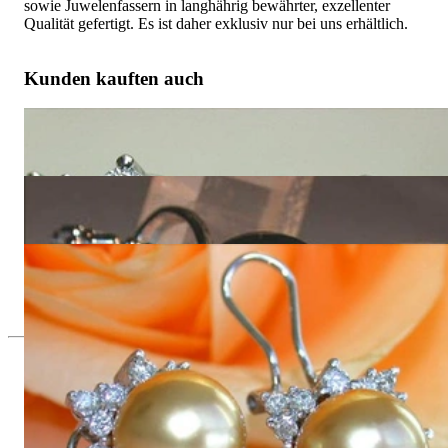
sowie Juwelenfassern in langhährig bewährter, exzellenter
Qualität gefertigt. Es ist daher exklusiv nur bei uns erhältlich.
Kunden kauften auch
Erlesene Tahitiperlen Brillanten Ohrstecker im Stern Design
7.800,00 €
Eleganter Tahitiperle Brillanten Anhänger im Stern Design
3.720,00 €
Bildschöne goldene Südseeperlen Ohrstecker im Stern Design
8.980,00 €
Seit 1995
Exklusiver Schmuck, Leidenschaft für
das Außergewöhnliche