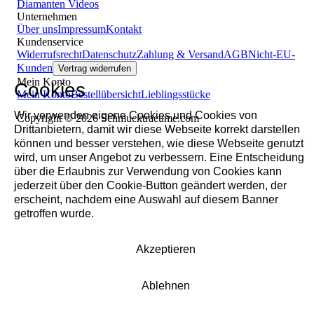
Diamanten
Videos
Unternehmen
Über uns
Impressum
Kontakt
Kundenservice
Widerrufsrecht
Datenschutz
Zahlung & Versand
AGB
Nicht-EU-
Kunden
Vertrag widerrufen
Mein Konto
Cookies
Mein Konto
Bestellübersicht
Lieblingsstücke
Wir verwenden eigene Cookies und Cookies von
Copyright © 2026 Schmucktraeume.com
Drittanbietern, damit wir diese Webseite korrekt darstellen
können und besser verstehen, wie diese Webseite genutzt
wird, um unser Angebot zu verbessern. Eine Entscheidung
über die Erlaubnis zur Verwendung von Cookies kann
jederzeit über den Cookie-Button geändert werden, der
erscheint, nachdem eine Auswahl auf diesem Banner
getroffen wurde.
Akzeptieren
Ablehnen