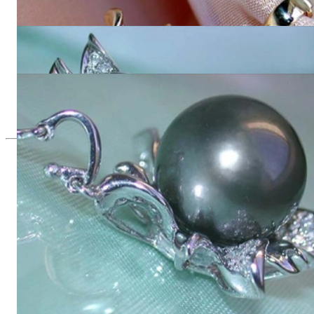
6.290,00 €
Tahitiperlen Brillanten Ohrstecker im Blüten-Design
10.020,00 €
Edler Tahitiperle Diamanten Anhänger im Blüten Design
5.010,00 €
Seit 1995
Exklusiver Schmuck, Leidenschaft für
das Außergewöhnliche
Hochwertiger Schmuck ist vor allem eine Frage des
Vertrauens. Zugleich sollte er so einzigartig sein wie die Frau,
die ihn trägt. Schmuck „von der Stange“ werden Sie daher bei
uns ebenso wenig finden wie Hotlines mit langen
Warteschleifen.