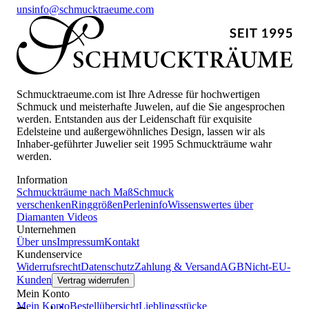
uns
info@schmucktraeume.com
Schmucktraeume.com ist Ihre Adresse für hochwertigen
Schmuck und meisterhafte Juwelen, auf die Sie angesprochen
werden. Entstanden aus der Leidenschaft für exquisite
Edelsteine und außergewöhnliches Design, lassen wir als
Inhaber-geführter Juwelier seit 1995 Schmuckträume wahr
werden.
Information
Schmuckträume nach Maß
Schmuck
verschenken
Ringgrößen
Perleninfo
Wissenswertes über
Diamanten
Videos
Unternehmen
Über uns
Impressum
Kontakt
Kundenservice
Widerrufsrecht
Datenschutz
Zahlung & Versand
AGB
Nicht-EU-
Kunden
Vertrag widerrufen
Mein Konto
Mein Konto
Bestellübersicht
Lieblingsstücke