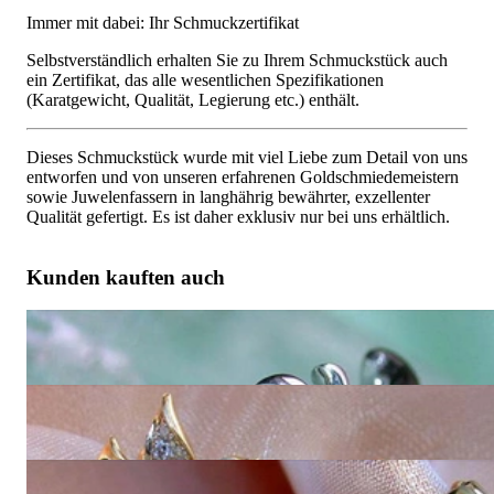
Immer mit dabei: Ihr Schmuckzertifikat
Selbstverständlich erhalten Sie zu Ihrem Schmuckstück auch
ein Zertifikat, das alle wesentlichen Spezifikationen
(Karatgewicht, Qualität, Legierung etc.) enthält.
Dieses Schmuckstück wurde mit viel Liebe zum Detail von uns
entworfen und von unseren erfahrenen Goldschmiedemeistern
sowie Juwelenfassern in langhährig bewährter, exzellenter
Qualität gefertigt. Es ist daher exklusiv nur bei uns erhältlich.
Kunden kauften auch
Femininer Tahitiperle Diamanten Ring im Blüten-Design
6.289,99 €
Feinste goldene Südseeperlen Ohrstecker im Blüten Design
12.580,00 €
Floraler goldene Südseeperle Anhänger mit Brillanten