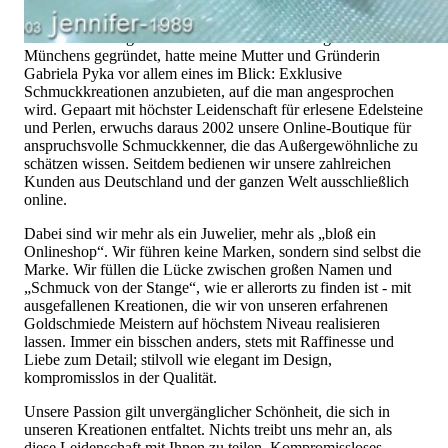
Hochwertiger Schmuck ist mehr als „nur ein Accessoire“ - das
ist nicht nur unsere Überzeugung, sondern auch der Gedanke,
mit dem alles begann. 1995 als kleines Juweliergeschäft nahe
Münchens gegründet, hatte meine Mutter und Gründerin
Gabriela Pyka vor allem eines im Blick: Exklusive
Schmuckkreationen anzubieten, auf die man angesprochen
wird. Gepaart mit höchster Leidenschaft für erlesene Edelsteine
und Perlen, erwuchs daraus 2002 unsere Online-Boutique für
anspruchsvolle Schmuckkenner, die das Außergewöhnliche zu
schätzen wissen. Seitdem bedienen wir unsere zahlreichen
Kunden aus Deutschland und der ganzen Welt ausschließlich
online.
Dabei sind wir mehr als ein Juwelier, mehr als „bloß ein
Onlineshop“. Wir führen keine Marken, sondern sind selbst die
Marke. Wir füllen die Lücke zwischen großen Namen und
„Schmuck von der Stange“, wie er allerorts zu finden ist - mit
ausgefallenen Kreationen, die wir von unseren erfahrenen
Goldschmiede Meistern auf höchstem Niveau realisieren
lassen. Immer ein bisschen anders, stets mit Raffinesse und
Liebe zum Detail; stilvoll wie elegant im Design,
kompromisslos in der Qualität.
Unsere Passion gilt unvergänglicher Schönheit, die sich in
unseren Kreationen entfaltet. Nichts treibt uns mehr an, als
diese Leidenschaft mit Ihnen zu teilen. Kompromissloses