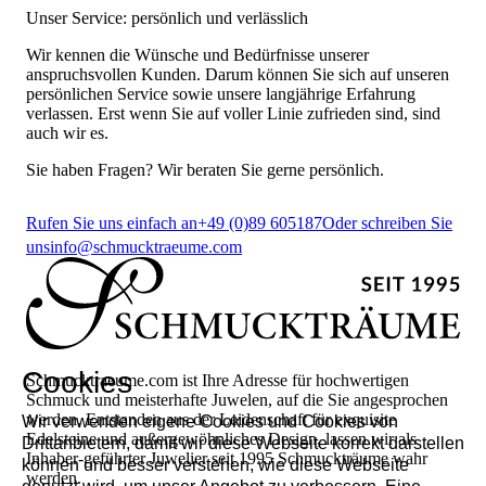
Unser Service: persönlich und verlässlich
Wir kennen die Wünsche und Bedürfnisse unserer
anspruchsvollen Kunden. Darum können Sie sich auf unseren
persönlichen Service sowie unsere langjährige Erfahrung
verlassen. Erst wenn Sie auf voller Linie zufrieden sind, sind
auch wir es.
Sie haben Fragen? Wir beraten Sie gerne persönlich.
Rufen Sie uns einfach an
+49 (0)89 605187
Oder schreiben Sie
uns
info@schmucktraeume.com
Cookies
Schmucktraeume.com ist Ihre Adresse für hochwertigen
Schmuck und meisterhafte Juwelen, auf die Sie angesprochen
werden. Entstanden aus der Leidenschaft für exquisite
Wir verwenden eigene Cookies und Cookies von
Edelsteine und außergewöhnliches Design, lassen wir als
Drittanbietern, damit wir diese Webseite korrekt darstellen
Inhaber-geführter Juwelier seit 1995 Schmuckträume wahr
können und besser verstehen, wie diese Webseite
werden.