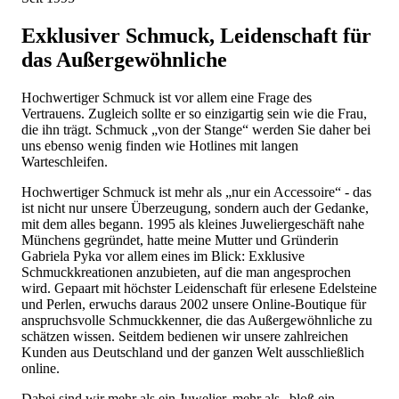
Exklusiver Schmuck, Leidenschaft für
das Außergewöhnliche
Hochwertiger Schmuck ist vor allem eine Frage des
Vertrauens. Zugleich sollte er so einzigartig sein wie die Frau,
die ihn trägt. Schmuck „von der Stange“ werden Sie daher bei
uns ebenso wenig finden wie Hotlines mit langen
Warteschleifen.
Hochwertiger Schmuck ist mehr als „nur ein Accessoire“ - das
ist nicht nur unsere Überzeugung, sondern auch der Gedanke,
mit dem alles begann. 1995 als kleines Juweliergeschäft nahe
Münchens gegründet, hatte meine Mutter und Gründerin
Gabriela Pyka vor allem eines im Blick: Exklusive
Schmuckkreationen anzubieten, auf die man angesprochen
wird. Gepaart mit höchster Leidenschaft für erlesene Edelsteine
und Perlen, erwuchs daraus 2002 unsere Online-Boutique für
anspruchsvolle Schmuckkenner, die das Außergewöhnliche zu
schätzen wissen. Seitdem bedienen wir unsere zahlreichen
Kunden aus Deutschland und der ganzen Welt ausschließlich
online.
Dabei sind wir mehr als ein Juwelier, mehr als „bloß ein