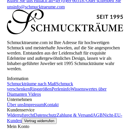
Rufen Sie uns einfach an
+49 (0)89 605187
Oder schreiben Sie
uns
info@schmucktraeume.com
Schmucktraeume.com ist Ihre Adresse für hochwertigen
Schmuck und meisterhafte Juwelen, auf die Sie angesprochen
werden. Entstanden aus der Leidenschaft für exquisite
Edelsteine und außergewöhnliches Design, lassen wir als
Inhaber-geführter Juwelier seit 1995 Schmuckträume wahr
werden.
Information
Schmuckträume nach Maß
Schmuck
verschenken
Ringgrößen
Perleninfo
Wissenswertes über
Diamanten
Videos
Unternehmen
Über uns
Impressum
Kontakt
Kundenservice
Widerrufsrecht
Datenschutz
Zahlung & Versand
AGB
Nicht-EU-
Kunden
Vertrag widerrufen
Mein Konto