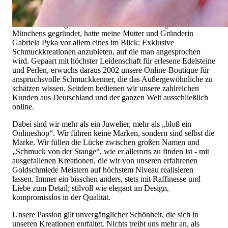
Hochwertiger Schmuck ist mehr als „nur ein Accessoire“ - das
ist nicht nur unsere Überzeugung, sondern auch der Gedanke,
mit dem alles begann. 1995 als kleines Juweliergeschäft nahe
Münchens gegründet, hatte meine Mutter und Gründerin
Gabriela Pyka vor allem eines im Blick: Exklusive
Schmuckkreationen anzubieten, auf die man angesprochen
wird. Gepaart mit höchster Leidenschaft für erlesene Edelsteine
und Perlen, erwuchs daraus 2002 unsere Online-Boutique für
anspruchsvolle Schmuckkenner, die das Außergewöhnliche zu
schätzen wissen. Seitdem bedienen wir unsere zahlreichen
Kunden aus Deutschland und der ganzen Welt ausschließlich
online.
Dabei sind wir mehr als ein Juwelier, mehr als „bloß ein
Onlineshop“. Wir führen keine Marken, sondern sind selbst die
Marke. Wir füllen die Lücke zwischen großen Namen und
„Schmuck von der Stange“, wie er allerorts zu finden ist - mit
ausgefallenen Kreationen, die wir von unseren erfahrenen
Goldschmiede Meistern auf höchstem Niveau realisieren
lassen. Immer ein bisschen anders, stets mit Raffinesse und
Liebe zum Detail; stilvoll wie elegant im Design,
kompromisslos in der Qualität.
Unsere Passion gilt unvergänglicher Schönheit, die sich in
unseren Kreationen entfaltet. Nichts treibt uns mehr an, als