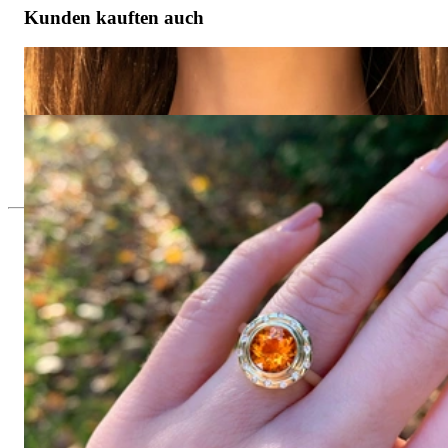
Kunden kauften auch
Halskette "Orbit" mit Blautopas und Brillanten
1.600,00 €
Ring "Orbit" mit Citrin und Brillanten
2.000,00 €
Seit 1995
Exklusiver Schmuck, Leidenschaft für
das Außergewöhnliche
Hochwertiger Schmuck ist vor allem eine Frage des
Vertrauens. Zugleich sollte er so einzigartig sein wie die Frau,
die ihn trägt. Schmuck „von der Stange“ werden Sie daher bei
uns ebenso wenig finden wie Hotlines mit langen
Warteschleifen.