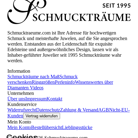
Schmucktraeume.com ist Ihre Adresse für hochwertigen
Schmuck und meisterhafte Juwelen, auf die Sie angesprochen
werden. Entstanden aus der Leidenschaft für exquisite
Edelsteine und außergewöhnliches Design, lassen wir als
Inhaber-geführter Juwelier seit 1995 Schmuckträume wahr
werden.
Information
Schmuckträume nach Maß
Schmuck
verschenken
Ringgrößen
Perleninfo
Wissenswertes über
Diamanten
Videos
Unternehmen
Über uns
Impressum
Kontakt
Kundenservice
Widerrufsrecht
Datenschutz
Zahlung & Versand
AGB
Nicht-EU-
Kunden
Vertrag widerrufen
Mein Konto
Mein Konto
Bestellübersicht
Lieblingsstücke
Cookies
Copyright © 2026 Schmucktraeume.com