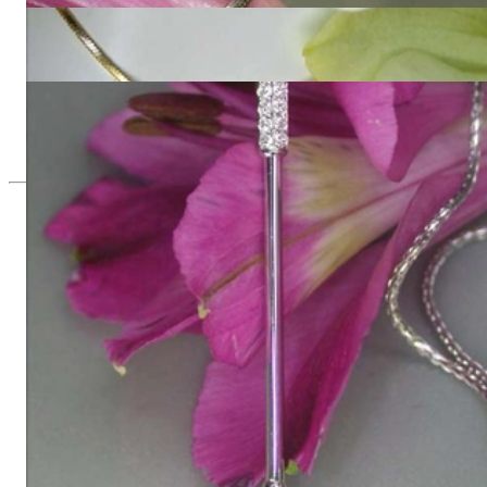
Attraktiver Brillanten Golfschläger Anhänger in Gelbgold 750
2.250,00 €
Attraktiver Brillanten Golfschläger Anhänger in Weißgold 750
2.250,00 €
Seit 1995
Exklusiver Schmuck, Leidenschaft für
das Außergewöhnliche
Hochwertiger Schmuck ist vor allem eine Frage des
Vertrauens. Zugleich sollte er so einzigartig sein wie die Frau,
die ihn trägt. Schmuck „von der Stange“ werden Sie daher bei
uns ebenso wenig finden wie Hotlines mit langen
Warteschleifen.
Hochwertiger Schmuck ist mehr als „nur ein Accessoire“ - das
ist nicht nur unsere Überzeugung, sondern auch der Gedanke,