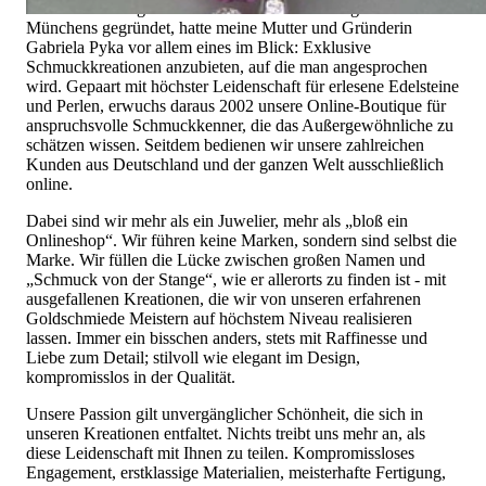
mit dem alles begann. 1995 als kleines Juweliergeschäft nahe
Münchens gegründet, hatte meine Mutter und Gründerin
Gabriela Pyka vor allem eines im Blick: Exklusive
Schmuckkreationen anzubieten, auf die man angesprochen
wird. Gepaart mit höchster Leidenschaft für erlesene Edelsteine
und Perlen, erwuchs daraus 2002 unsere Online-Boutique für
anspruchsvolle Schmuckkenner, die das Außergewöhnliche zu
schätzen wissen. Seitdem bedienen wir unsere zahlreichen
Kunden aus Deutschland und der ganzen Welt ausschließlich
online.
Dabei sind wir mehr als ein Juwelier, mehr als „bloß ein
Onlineshop“. Wir führen keine Marken, sondern sind selbst die
Marke. Wir füllen die Lücke zwischen großen Namen und
„Schmuck von der Stange“, wie er allerorts zu finden ist - mit
ausgefallenen Kreationen, die wir von unseren erfahrenen
Goldschmiede Meistern auf höchstem Niveau realisieren
lassen. Immer ein bisschen anders, stets mit Raffinesse und
Liebe zum Detail; stilvoll wie elegant im Design,
kompromisslos in der Qualität.
Unsere Passion gilt unvergänglicher Schönheit, die sich in
unseren Kreationen entfaltet. Nichts treibt uns mehr an, als
diese Leidenschaft mit Ihnen zu teilen. Kompromissloses
Engagement, erstklassige Materialien, meisterhafte Fertigung,