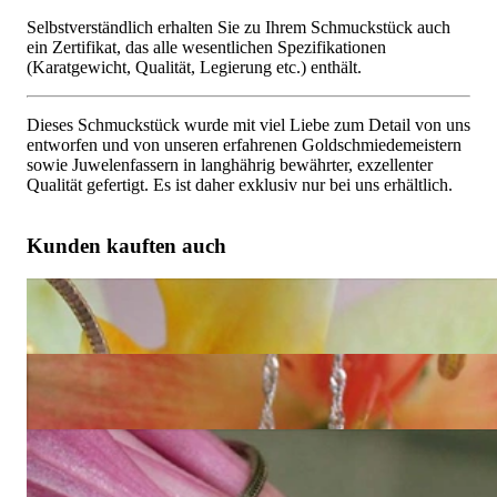
Selbstverständlich erhalten Sie zu Ihrem Schmuckstück auch
ein Zertifikat, das alle wesentlichen Spezifikationen
(Karatgewicht, Qualität, Legierung etc.) enthält.
Dieses Schmuckstück wurde mit viel Liebe zum Detail von uns
entworfen und von unseren erfahrenen Goldschmiedemeistern
sowie Juwelenfassern in langhährig bewährter, exzellenter
Qualität gefertigt. Es ist daher exklusiv nur bei uns erhältlich.
Kunden kauften auch
Exquisiter Diamanten Golfbag Anhänger in Gelbgold 750
4.350,00 €
Exquisiter Diamanten Golfball Anhänger an Kette
4.120,00 €
Exquisiter Diamanten Golfbag Anhänger in Weißgold 750
4.350,00 €