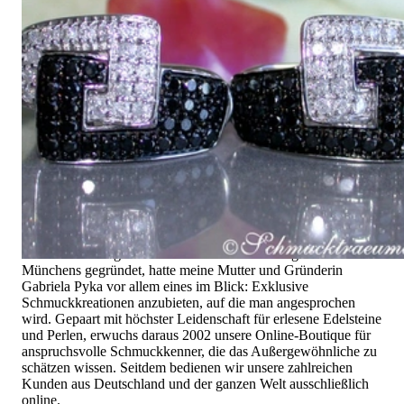
Seit 1995
Exklusiver Schmuck, Leidenschaft für
das Außergewöhnliche
Hochwertiger Schmuck ist vor allem eine Frage des
Vertrauens. Zugleich sollte er so einzigartig sein wie die Frau,
die ihn trägt. Schmuck „von der Stange“ werden Sie daher bei
uns ebenso wenig finden wie Hotlines mit langen
Warteschleifen.
Hochwertiger Schmuck ist mehr als „nur ein Accessoire“ - das
ist nicht nur unsere Überzeugung, sondern auch der Gedanke,
mit dem alles begann. 1995 als kleines Juweliergeschäft nahe
Münchens gegründet, hatte meine Mutter und Gründerin
Gabriela Pyka vor allem eines im Blick: Exklusive
Schmuckkreationen anzubieten, auf die man angesprochen
wird. Gepaart mit höchster Leidenschaft für erlesene Edelsteine
und Perlen, erwuchs daraus 2002 unsere Online-Boutique für
anspruchsvolle Schmuckkenner, die das Außergewöhnliche zu
schätzen wissen. Seitdem bedienen wir unsere zahlreichen
Kunden aus Deutschland und der ganzen Welt ausschließlich
online.