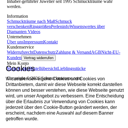
Inhaber-geführter Juwelier seit 1995 Schmuckträume wahr
werden.
Information
Schmuckträume nach Maß
Schmuck
verschenken
Ringgrößen
Perleninfo
Wissenswertes über
Diamanten
Videos
Unternehmen
Über uns
Impressum
Kontakt
Kundenservice
Widerrufsrecht
Datenschutz
Zahlung & Versand
AGB
Nicht-EU-
Kunden
Vertrag widerrufen
Mein Konto
Cookies
Mein Konto
Bestellübersicht
Lieblingsstücke
Copyright © 2026 Schmucktraeume.com
Wir verwenden eigene Cookies und Cookies von
Drittanbietern, damit wir diese Webseite korrekt darstellen
können und besser verstehen, wie diese Webseite genutzt
wird, um unser Angebot zu verbessern. Eine Entscheidung
über die Erlaubnis zur Verwendung von Cookies kann
jederzeit über den Cookie-Button geändert werden, der
erscheint, nachdem eine Auswahl auf diesem Banner
getroffen wurde.