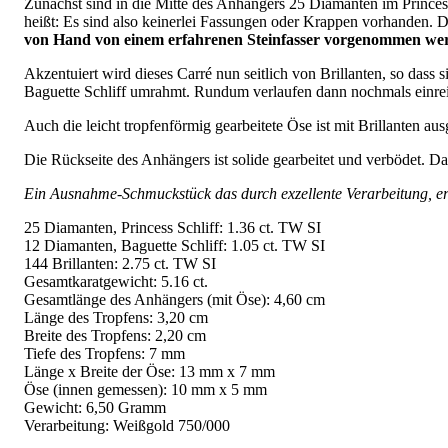
Zunächst sind in die Mitte des Anhängers 25 Diamanten im Princess S
heißt: Es sind also keinerlei Fassungen oder Krappen vorhanden. Di
von Hand von einem erfahrenen Steinfasser vorgenommen we
Akzentuiert wird dieses Carré nun seitlich von Brillanten, so dass 
Baguette Schliff umrahmt. Rundum verlaufen dann nochmals einreih
Auch die leicht tropfenförmig gearbeitete Öse ist mit Brillanten au
Die Rückseite des Anhängers ist solide gearbeitet und verbödet. D
Ein Ausnahme-Schmuckstück das durch exzellente Verarbeitung, erl
25 Diamanten, Princess Schliff: 1.36 ct. TW SI
12 Diamanten, Baguette Schliff: 1.05 ct. TW SI
144 Brillanten: 2.75 ct. TW SI
Gesamtkaratgewicht: 5.16 ct.
Gesamtlänge des Anhängers (mit Öse): 4,60 cm
Länge des Tropfens: 3,20 cm
Breite des Tropfens: 2,20 cm
Tiefe des Tropfens: 7 mm
Länge x Breite der Öse: 13 mm x 7 mm
Öse (innen gemessen): 10 mm x 5 mm
Gewicht: 6,50 Gramm
Verarbeitung: Weißgold 750/000