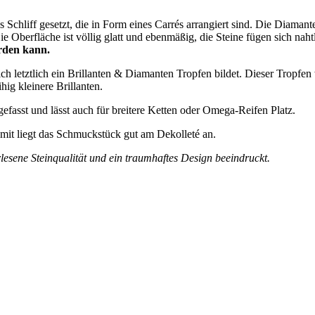
chliff gesetzt, die in Form eines Carrés arrangiert sind. Die Diamanten
e Oberfläche ist völlig glatt und ebenmäßig, die Steine fügen sich nah
rden kann.
sich letztlich ein Brillanten & Diamanten Tropfen bildet. Dieser Tropfe
ig kleinere Brillanten.
sgefasst und lässt auch für breitere Ketten oder Omega-Reifen Platz.
amit liegt das Schmuckstück gut am Dekolleté an.
esene Steinqualität und ein traumhaftes Design beeindruckt.