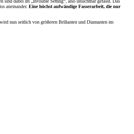
 sind dabei im „Invisible Setting“, also unsichtbar gefasst. Das
tlos aneinander.
Eine höchst aufwändige Fasserarbeit, die nur
n wird nun seitlich von größeren Brillanten und Diamanten im