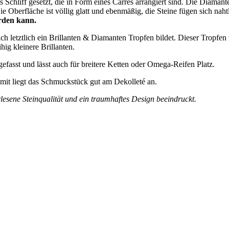
chliff gesetzt, die in Form eines Carrés arrangiert sind. Die Diamanten
e Oberfläche ist völlig glatt und ebenmäßig, die Steine fügen sich nah
rden kann.
sich letztlich ein Brillanten & Diamanten Tropfen bildet. Dieser Tropfe
ig kleinere Brillanten.
sgefasst und lässt auch für breitere Ketten oder Omega-Reifen Platz.
amit liegt das Schmuckstück gut am Dekolleté an.
esene Steinqualität und ein traumhaftes Design beeindruckt.