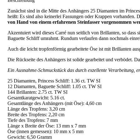
Beschreibung
Zunächst sind in die Mitte des Anhängers 25 Diamanten im Princess S
heißt: Es sind also keinerlei Fassungen oder Krappen vorhanden. Di
von Hand von einem erfahrenen Steinfasser vorgenommen we
Akzentuiert wird dieses Carré nun seitlich von Brillanten, so dass 
Baguette Schliff umrahmt. Rundum verlaufen dann nochmals einreih
Auch die leicht tropfenförmig gearbeitete Öse ist mit Brillanten au
Die Rückseite des Anhängers ist solide gearbeitet und verbödet. D
Ein Ausnahme-Schmuckstück das durch exzellente Verarbeitung, erl
25 Diamanten, Princess Schliff: 1.36 ct. TW SI
12 Diamanten, Baguette Schliff: 1.05 ct. TW SI
144 Brillanten: 2.75 ct. TW SI
Gesamtkaratgewicht: 5.16 ct.
Gesamtlänge des Anhängers (mit Öse): 4,60 cm
Länge des Tropfens: 3,20 cm
Breite des Tropfens: 2,20 cm
Tiefe des Tropfens: 7 mm
Länge x Breite der Öse: 13 mm x 7 mm
Öse (innen gemessen): 10 mm x 5 mm
Gewicht: 6,50 Gramm