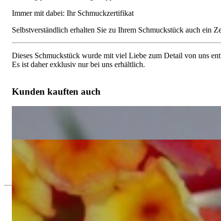
Immer mit dabei: Ihr Schmuckzertifikat
Selbstverständlich erhalten Sie zu Ihrem Schmuckstück auch ein Zert
Dieses Schmuckstück wurde mit viel Liebe zum Detail von uns entw
Es ist daher exklusiv nur bei uns erhältlich.
Kunden kauften auch
Einzigartiger Diamant Tropfen Ring in Weißgold 750 (4.27 ct.)
20.800,00 €
Ausgesuchter Brillant Tropfen Anhänger mit Princess- und Baguet
8.860,00 €
Seit 1995