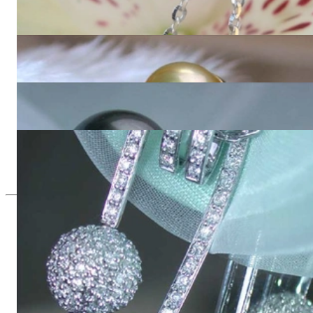
Edle Brillanten Pavé Kugel an Kette
4.040,00 €
Goldene Südseeperlen Ohrstecker mit Brillanten Pavé Kugel
7.700,00 €
Edle Tahitiperlen Ohrstecker mit Brillanten Pavé Kugel
6.420,00 €
Tahitiperle Anhänger mit Brillanten Pavé Kugel
3.210,00 €
Seit 1995
Exklusiver Schmuck, Leidenschaft für
das Außergewöhnliche
Hochwertiger Schmuck ist vor allem eine Frage des
Vertrauens. Zugleich sollte er so einzigartig sein wie die Frau,