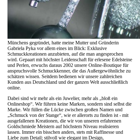
die ihn trägt. Schmuck „von der Stange“ werden Sie daher bei
uns ebenso wenig finden wie Hotlines mit langen
Warteschleifen.
Hochwertiger Schmuck ist mehr als „nur ein Accessoire“ - das
ist nicht nur unsere Überzeugung, sondern auch der Gedanke,
mit dem alles begann. 1995 als kleines Juweliergeschäft nahe
Münchens gegründet, hatte meine Mutter und Gründerin
Gabriela Pyka vor allem eines im Blick: Exklusive
Schmuckkreationen anzubieten, auf die man angesprochen
wird. Gepaart mit höchster Leidenschaft für erlesene Edelsteine
und Perlen, erwuchs daraus 2002 unsere Online-Boutique für
anspruchsvolle Schmuckkenner, die das Außergewöhnliche zu
schätzen wissen. Seitdem bedienen wir unsere zahlreichen
Kunden aus Deutschland und der ganzen Welt ausschließlich
online.
Dabei sind wir mehr als ein Juwelier, mehr als „bloß ein
Onlineshop“. Wir führen keine Marken, sondern sind selbst die
Marke. Wir füllen die Lücke zwischen großen Namen und
„Schmuck von der Stange“, wie er allerorts zu finden ist - mit
ausgefallenen Kreationen, die wir von unseren erfahrenen
Goldschmiede Meistern auf höchstem Niveau realisieren
lassen. Immer ein bisschen anders, stets mit Raffinesse und
Liebe zum Detail; stilvoll wie elegant im Design,