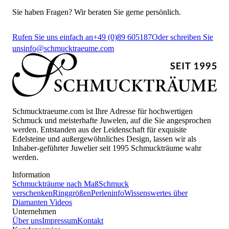
Sie haben Fragen? Wir beraten Sie gerne persönlich.
Rufen Sie uns einfach an
+49 (0)89 605187
Oder schreiben Sie
uns
info@schmucktraeume.com
Schmucktraeume.com ist Ihre Adresse für hochwertigen
Schmuck und meisterhafte Juwelen, auf die Sie angesprochen
werden. Entstanden aus der Leidenschaft für exquisite
Edelsteine und außergewöhnliches Design, lassen wir als
Inhaber-geführter Juwelier seit 1995 Schmuckträume wahr
werden.
Information
Schmuckträume nach Maß
Schmuck
verschenken
Ringgrößen
Perleninfo
Wissenswertes über
Diamanten
Videos
Unternehmen
Über uns
Impressum
Kontakt