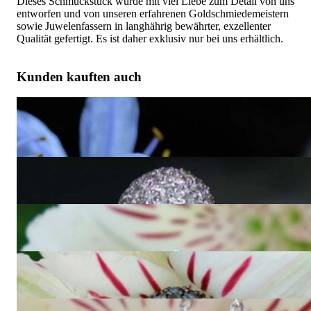
Dieses Schmuckstück wurde mit viel Liebe zum Detail von uns
entworfen und von unseren erfahrenen Goldschmiedemeistern
sowie Juwelenfassern in langhährig bewährter, exzellenter
Qualität gefertigt. Es ist daher exklusiv nur bei uns erhältlich.
Kunden kauften auch
Pavé Kugel Ring mit schwarzen Diamanten & weißen
Brillanten
8.860,00 €
Bezaubernder Tahitiperle Ring mit Brillanten Pavé Kugel
4.240,01 €
Attraktiver Diamanten Pavé Kugel Ring
3.030,00 €
Attraktiver schwarze Diamanten Kugel Ring
2.160,00 €