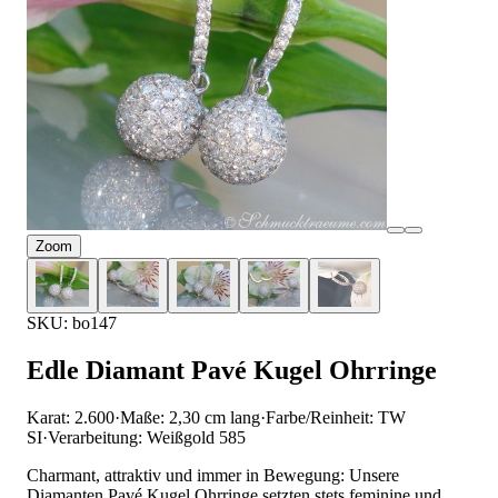
Zoom
SKU: bo147
Edle Diamant Pavé Kugel Ohrringe
Karat: 2.600
·
Maße: 2,30 cm lang
·
Farbe/Reinheit: TW
SI
·
Verarbeitung: Weißgold 585
Charmant, attraktiv und immer in Bewegung: Unsere
Diamanten Pavé Kugel Ohrringe setzten stets feminine und