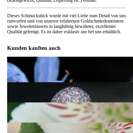
(Karatgewicht, Qualität, Legierung etc.) enthält.
Dieses Schmuckstück wurde mit viel Liebe zum Detail von uns
entworfen und von unseren erfahrenen Goldschmiedemeistern
sowie Juwelenfassern in langhährig bewährter, exzellenter
Qualität gefertigt. Es ist daher exklusiv nur bei uns erhältlich.
Kunden kauften auch
Pavé Kugel Ring mit schwarzen Diamanten & weißen
Brillanten
8.860,00 €
Bezaubernder Tahitiperle Ring mit Brillanten Pavé Kugel
4.240,01 €
Attraktiver Diamanten Pavé Kugel Ring
3.030,00 €
Edle Diamant Pavé Kugel Ohrringe