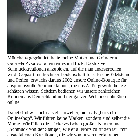
Hochwertiger Schmuck ist vor allem eine Frage des
Vertrauens. Zugleich sollte er so einzigartig sein wie die Frau,
die ihn trägt. Schmuck „von der Stange“ werden Sie daher bei
uns ebenso wenig finden wie Hotlines mit langen
Warteschleifen.
Hochwertiger Schmuck ist mehr als „nur ein Accessoire“ - das
ist nicht nur unsere Überzeugung, sondern auch der Gedanke,
mit dem alles begann. 1995 als kleines Juweliergeschäft nahe
Münchens gegründet, hatte meine Mutter und Gründerin
Gabriela Pyka vor allem eines im Blick: Exklusive
Schmuckkreationen anzubieten, auf die man angesprochen
wird. Gepaart mit höchster Leidenschaft für erlesene Edelsteine
und Perlen, erwuchs daraus 2002 unsere Online-Boutique für
anspruchsvolle Schmuckkenner, die das Außergewöhnliche zu
schätzen wissen. Seitdem bedienen wir unsere zahlreichen
Kunden aus Deutschland und der ganzen Welt ausschließlich
online.
Dabei sind wir mehr als ein Juwelier, mehr als „bloß ein
Onlineshop“. Wir führen keine Marken, sondern sind selbst die
Marke. Wir füllen die Lücke zwischen großen Namen und
„Schmuck von der Stange“, wie er allerorts zu finden ist - mit
ausgefallenen Kreationen, die wir von unseren erfahrenen