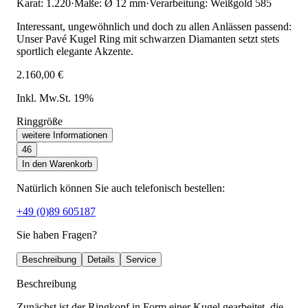
Karat: 1.220
·
Maße: Ø 12 mm
·
Verarbeitung: Weißgold 585
Interessant, ungewöhnlich und doch zu allen Anlässen passend:
Unser Pavé Kugel Ring mit schwarzen Diamanten setzt stets
sportlich elegante Akzente.
2.160,00 €
Inkl. Mw.St. 19%
Ringgröße
weitere Informationen
46
In den Warenkorb
Natürlich können Sie auch telefonisch bestellen:
+49 (0)89 605187
Sie haben Fragen?
Beschreibung
Details
Service
Beschreibung
Zunächst ist der Ringkopf in Form einer Kugel gearbeitet, die