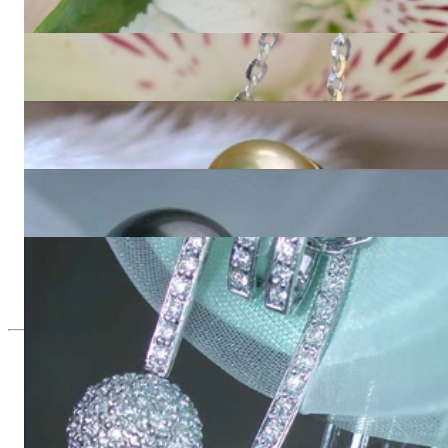
6.830,00 €
Edle Brillanten Pavé Kugel an Kette
4.040,00 €
Goldene Südseeperlen Ohrstecker mit Brillanten Pavé Kugel
7.700,00 €
Edle Tahitiperlen Ohrstecker mit Brillanten Pavé Kugel
6.420,00 €
Tahitiperle Anhänger mit Brillanten Pavé Kugel
3.210,00 €
Seit 1995
Exklusiver Schmuck, Leidenschaft für
das Außergewöhnliche