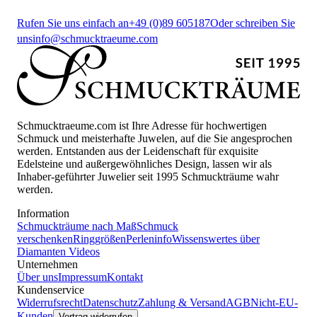
Rufen Sie uns einfach an
+49 (0)89 605187
Oder schreiben Sie
uns
info@schmucktraeume.com
Schmucktraeume.com ist Ihre Adresse für hochwertigen
Schmuck und meisterhafte Juwelen, auf die Sie angesprochen
werden. Entstanden aus der Leidenschaft für exquisite
Edelsteine und außergewöhnliches Design, lassen wir als
Inhaber-geführter Juwelier seit 1995 Schmuckträume wahr
werden.
Information
Schmuckträume nach Maß
Schmuck
verschenken
Ringgrößen
Perleninfo
Wissenswertes über
Diamanten
Videos
Unternehmen
Über uns
Impressum
Kontakt
Kundenservice
Widerrufsrecht
Datenschutz
Zahlung & Versand
AGB
Nicht-EU-
Kunden
Vertrag widerrufen