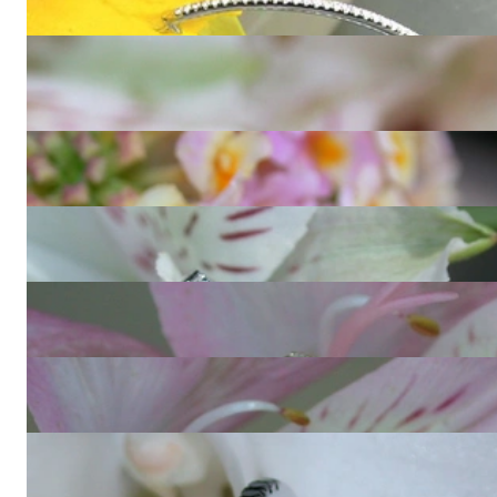
6.990,00 €
Wandelbarer Memory Ring mit weißen und schwarzen
Diamanten
1.400,00 €
Ewig klassischer Brillanten Memory Ring in Weißgold
1.090,00 €
Edler Diamanten Memory Ring
1.540,00 €
Absolut zeitloser Diamanten Memory Ring
1.090,00 €
Feiner Diamanten Memory Ring in Roségold
1.090,00 €
Zarter Memory Ring mit schwarzen Diamanten