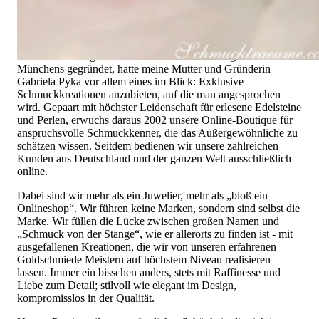
Warteschleifen.
Hochwertiger Schmuck ist mehr als „nur ein Accessoire“ - das
ist nicht nur unsere Überzeugung, sondern auch der Gedanke,
mit dem alles begann. 1995 als kleines Juweliergeschäft nahe
Münchens gegründet, hatte meine Mutter und Gründerin
Gabriela Pyka vor allem eines im Blick: Exklusive
Schmuckkreationen anzubieten, auf die man angesprochen
wird. Gepaart mit höchster Leidenschaft für erlesene Edelsteine
und Perlen, erwuchs daraus 2002 unsere Online-Boutique für
anspruchsvolle Schmuckkenner, die das Außergewöhnliche zu
schätzen wissen. Seitdem bedienen wir unsere zahlreichen
Kunden aus Deutschland und der ganzen Welt ausschließlich
online.
Dabei sind wir mehr als ein Juwelier, mehr als „bloß ein
Onlineshop“. Wir führen keine Marken, sondern sind selbst die
Marke. Wir füllen die Lücke zwischen großen Namen und
„Schmuck von der Stange“, wie er allerorts zu finden ist - mit
ausgefallenen Kreationen, die wir von unseren erfahrenen
Goldschmiede Meistern auf höchstem Niveau realisieren
lassen. Immer ein bisschen anders, stets mit Raffinesse und
Liebe zum Detail; stilvoll wie elegant im Design,
kompromisslos in der Qualität.