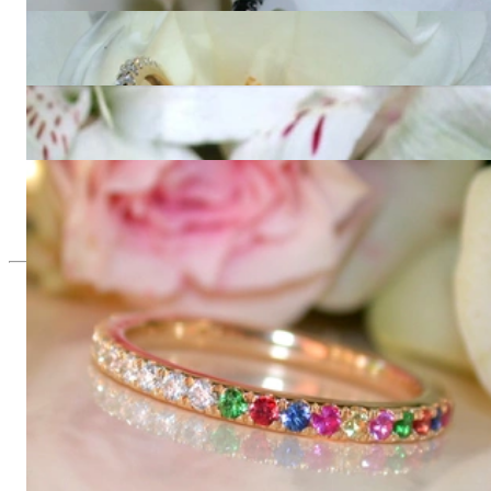
830,00 €
Drei zarte Diamanten Memory Ringe
3.080,00 €
Drei zeitlose Brillanten Memory Ringe
11.430,00 €
Wandelbarer Brillanten Memory Ring mit Multicolor Saphiren
1.390,00 €
Seit 1995
Exklusiver Schmuck, Leidenschaft für
das Außergewöhnliche
Hochwertiger Schmuck ist vor allem eine Frage des
Vertrauens. Zugleich sollte er so einzigartig sein wie die Frau,
die ihn trägt. Schmuck „von der Stange“ werden Sie daher bei
uns ebenso wenig finden wie Hotlines mit langen