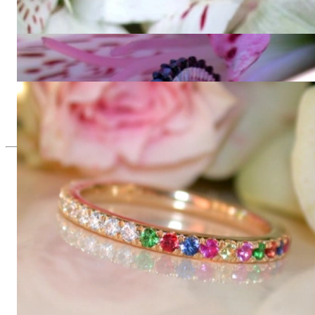
Drei zeitlose Brillanten Memory Ringe
11.430,00 €
Feiner Memory Ring mit schwarzen Diamanten
1.660,00 €
Wandelbarer Brillanten Memory Ring mit Multicolor Saphiren
1.390,00 €
Seit 1995
Exklusiver Schmuck, Leidenschaft für
das Außergewöhnliche
Hochwertiger Schmuck ist vor allem eine Frage des
Vertrauens. Zugleich sollte er so einzigartig sein wie die Frau,
die ihn trägt. Schmuck „von der Stange“ werden Sie daher bei
uns ebenso wenig finden wie Hotlines mit langen
Warteschleifen.