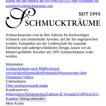
Rufen Sie uns einfach an
+49 (0)89 605187
Oder schreiben Sie
uns
info@schmucktraeume.com
Schmucktraeume.com ist Ihre Adresse für hochwertigen
Schmuck und meisterhafte Juwelen, auf die Sie angesprochen
werden. Entstanden aus der Leidenschaft für exquisite
Edelsteine und außergewöhnliches Design, lassen wir als
Inhaber-geführter Juwelier seit 1995 Schmuckträume wahr
werden.
Information
Schmuckträume nach Maß
Schmuck
verschenken
Ringgrößen
Perleninfo
Wissenswertes über
Diamanten
Videos
Unternehmen
Über uns
Impressum
Kontakt
Kundenservice
Widerrufsrecht
Datenschutz
Zahlung & Versand
AGB
Nicht-EU-
Kunden
Vertrag widerrufen
Mein Konto