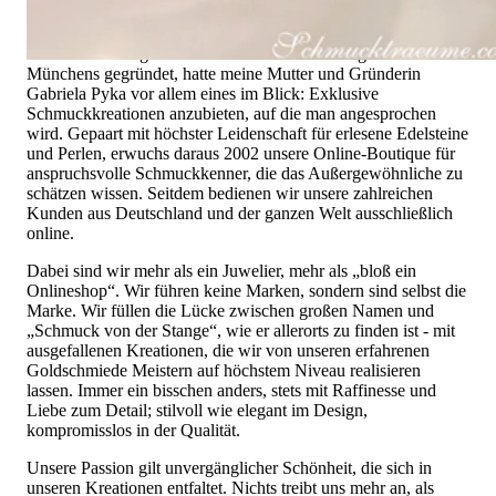
Hochwertiger Schmuck ist mehr als „nur ein Accessoire“ - das
ist nicht nur unsere Überzeugung, sondern auch der Gedanke,
mit dem alles begann. 1995 als kleines Juweliergeschäft nahe
Münchens gegründet, hatte meine Mutter und Gründerin
Gabriela Pyka vor allem eines im Blick: Exklusive
Schmuckkreationen anzubieten, auf die man angesprochen
wird. Gepaart mit höchster Leidenschaft für erlesene Edelsteine
und Perlen, erwuchs daraus 2002 unsere Online-Boutique für
anspruchsvolle Schmuckkenner, die das Außergewöhnliche zu
schätzen wissen. Seitdem bedienen wir unsere zahlreichen
Kunden aus Deutschland und der ganzen Welt ausschließlich
online.
Dabei sind wir mehr als ein Juwelier, mehr als „bloß ein
Onlineshop“. Wir führen keine Marken, sondern sind selbst die
Marke. Wir füllen die Lücke zwischen großen Namen und
„Schmuck von der Stange“, wie er allerorts zu finden ist - mit
ausgefallenen Kreationen, die wir von unseren erfahrenen
Goldschmiede Meistern auf höchstem Niveau realisieren
lassen. Immer ein bisschen anders, stets mit Raffinesse und
Liebe zum Detail; stilvoll wie elegant im Design,
kompromisslos in der Qualität.
Unsere Passion gilt unvergänglicher Schönheit, die sich in
unseren Kreationen entfaltet. Nichts treibt uns mehr an, als