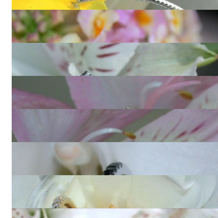
6.990,00 €
Ewig klassischer Brillanten Memory Ring in Weißgold
1.090,00 €
Edler Diamanten Memory Ring
1.540,00 €
Absolut zeitloser Diamanten Memory Ring
1.090,00 €
Feiner Diamanten Memory Ring in Roségold
1.090,00 €
Zarter Memory Ring mit schwarzen Diamanten
830,00 €
Drei zarte Diamanten Memory Ringe
3.080,00 €