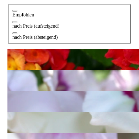
Empfohlen
nach Preis (aufsteigend)
nach Preis (absteigend)
Grandioser Brillanten Sternenhimmel Ring
4.350,00 €
Wundervoller Multicolor Saphir Sternenhimmel Ring
3.360,00 €
Auffallender Amethyst Ring mit Rubinen
1.150,00 €
Auffallender Blautopas Ring mit Saphiren
1.290,00 €