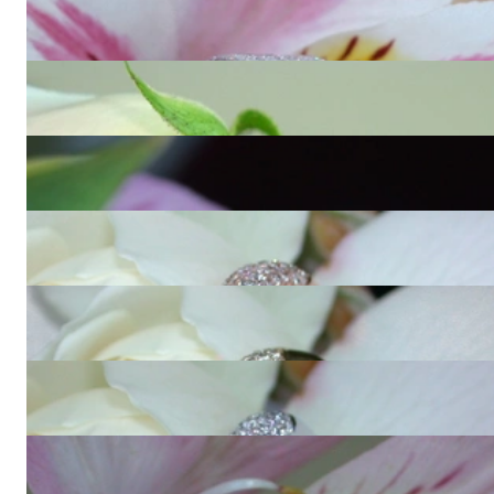
Extra flacher Brillanten Memory Ring in Weißgold 750
8.860,00 €
Bezaubernder Diamanten Herz Ring
1.490,00 €
Edler Brillanten Ring mit Princess und Baguette Diamanten
6.409,99 €
Bildschöner Brillanten Pavé Ring in Roségold
3.400,00 €
Zeitlos edler Brillanten Pavé Ring in Gelbgold
3.400,00 €
Wunderschöner Diamanten Pavé Ring in Weißgold
3.400,00 €
Feiner Diamanten Memory Ring in Roségold