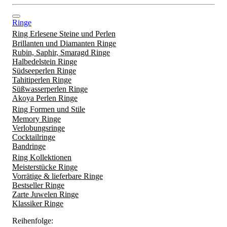
Ringe
Ring Erlesene Steine und Perlen
Brillanten und Diamanten Ringe
Rubin, Saphir, Smaragd Ringe
Halbedelstein Ringe
Südseeperlen Ringe
Tahitiperlen Ringe
Süßwasserperlen Ringe
Akoya Perlen Ringe
Ring Formen und Stile
Memory Ringe
Verlobungsringe
Cocktailringe
Bandringe
Ring Kollektionen
Meisterstücke Ringe
Vorrätige & lieferbare Ringe
Bestseller Ringe
Zarte Juwelen Ringe
Klassiker Ringe
Reihenfolge: