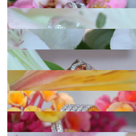
1.180,00 €
Femininer Diamanten Carré Ring in Weißgold 750
5.260,00 €
Feinster Smaragd Ring mit Brillanten
4.980,00 €
Stattlicher Regenbogen Saphir Ring mit Diamanten
5.490,00 €
Bildschöner AAA Tansanit Ring mit Brillanten
8.310,00 €
Extra flacher Diamanten Memory Ring in Gelbgold 750
8.860,00 €
Klassischer Brillant Ring
3.100,00 €