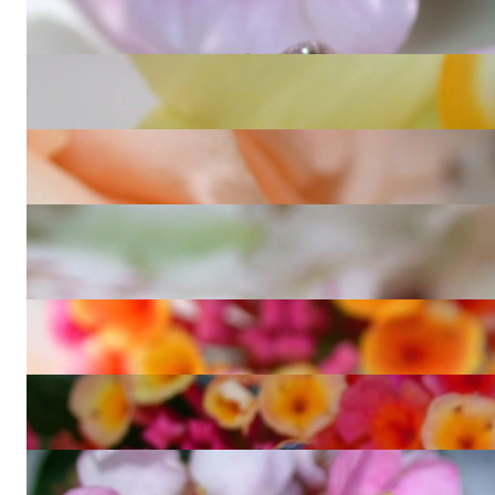
Exquisiter Morganit Ring mit pinken Saphiren und Brillanten
2.300,00 €
Traumhafter Diamanten Ring im Kordel Design
1.640,00 €
Zarter Halb Memoryring mit schwarzen & weißen Diamanten
980,00 €
Wandelbarer Memory Ring mit weißen und schwarzen
Diamanten
1.400,00 €
Überkreuzter Band Ring mit Brillanten
3.030,00 €
Stattlicher Diamanten Halb Memory Ring in Weißgold
8.550,00 €
Extra schmaler "Crossover" Diamant Ring