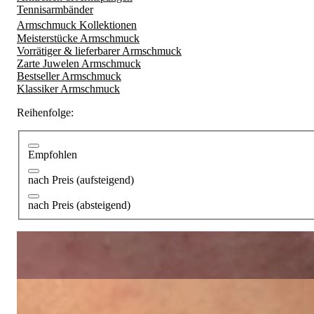
Tennisarmbänder
Armschmuck Kollektionen
Meisterstücke Armschmuck
Vorrätiger & lieferbarer Armschmuck
Zarte Juwelen Armschmuck
Bestseller Armschmuck
Klassiker Armschmuck
Reihenfolge:
Empfohlen
nach Preis (aufsteigend)
nach Preis (absteigend)
Exquisites Tennis Armband mit Diamanten im Smaragdschliff
20.200,00 €
Erstklassiges Tennis Armband mit Diamanten im Ovalschliff