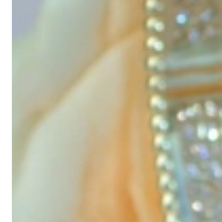
Schmucktraeume.com ist Ihre Adresse für hochwertigen Schmuck und
außergewöhnliches Design, lassen wir als Inhaber-geführter Juwe
Information
Schmuckträume nach Maß
Schmuck verschenken
Ringgrößen
Perle
Unternehmen
Über uns
Impressum
Kontakt
Kundenservice
Widerrufsrecht
Datenschutz
Zahlung & Versand
AGB
Nicht-EU-Ku
Mein Konto
Mein Konto
Bestellübersicht
Lieblingsstücke
Copyright © 2026 Schmucktraeume.com