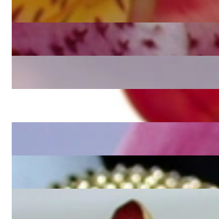
Hochkarätiger Brillanten Armreif mit Baguette Diamanten (5.64 ct.
45.840,00 €
Erstklassiges Brillant Armband mit Baguette Diamanten
25.290,00 €
Attraktiver Brillanten Armreif in Roségold
9.480,00 €
Breites Armband mit schwarzen Diamanten
19.520,00 €
Exquisiter Brillanten Armreif (7,10 ct.)
38.220,00 €
Stattliches Himbeer Armband "Tricolor" mit Brillanten
12.890,00 €
Zeitloser Armreif mit naturbraunen Brillanten
3.100,00 €