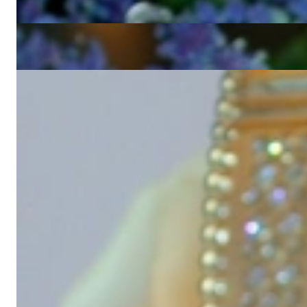
5.440,00 €
Edler Diamanten Armreif im Bambus Design
5.440,00 €
Exquisiter Brillanten Armreif (6,35 ct.)
41.940,00 €
1 - 24 von 78
Schmuckträumen
1
2
3
4
So individuell wie die Frau, die sie trägt: Mit unseren Diamant A
Outfit abrundet, ein opulenter Brillanten Armreif für den großen A
Geschmack etwas ganz Besonderes bereit. Entdecken Sie atemberaube
Unsere Diamanten Armbänder und Armreifen sind attraktive Begleit