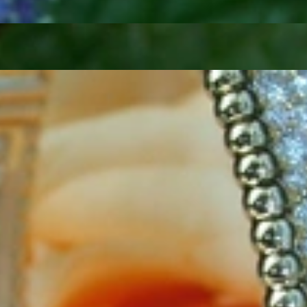
rmbändern setzen Sie zu allen Anlässen ein strahlendes Statement. Sei 
uftritt oder ein klassisches Diamanten Tennisarmband, das niemals aus 
nde Designs und zeitlose Klassiker, allesamt mit feinsten Brillanten b
er, die stets wundervolle Akzente setzen.