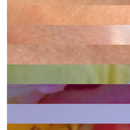
13.900,00 €
Wundervolles Panzerarmband mit Brillanten im Herz Design
12.140,00 €
Bildschönes Panzer Armband mit Brillanten in Gelbgold 750
11.210,00 €
Dreireihiges Tennisarmband mit schwarzen und weißen Diamanten
13.050,00 €
Ausgesuchter Brillanten Armreif mit Baguette Diamanten
16.160,00 €
Erstklassiges Diamanten Herz Armband (8.95 ct.)
51.250,00 €
Bildschön anzusehender Brillanten Armreif
14.440,00 €