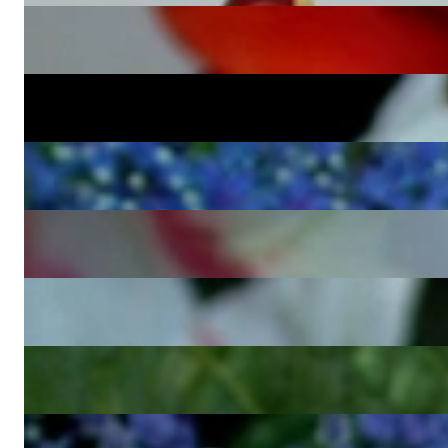
Zeitloser Armreif mit schwarzen Diamanten
2.950,00 €
Hochkarätiger Brillanten Armreif mit Princess und Baguette Diama
42.730,00 €
Leicht geschwungener Brillanten Armreif
12.270,00 €
Massiv gefertigter Brillant Armreif in Roségold 750
13.200,00 €
Massiv gefertigter Diamanten Armreif in Weißgold 585
13.200,00 €
Attraktiver Diamanten Armreif im Bambus Design
5.440,00 €
Interessanter Diamanten Armreif im Bambus Design