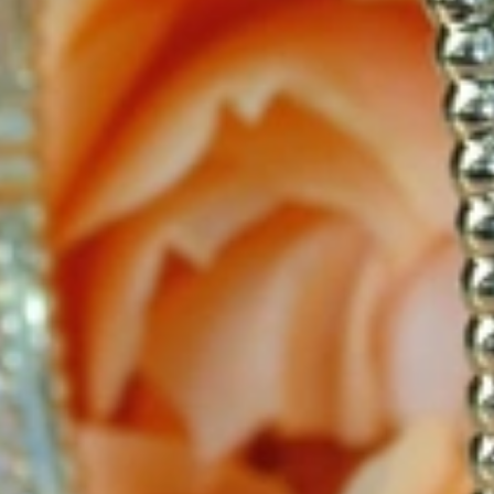
 meisterhafte Juwelen, auf die Sie angesprochen werden. Entstanden a
lier seit 1995 Schmuckträume wahr werden.
ninfo
Wissenswertes über Diamanten
Videos
nden
Vertrag widerrufen