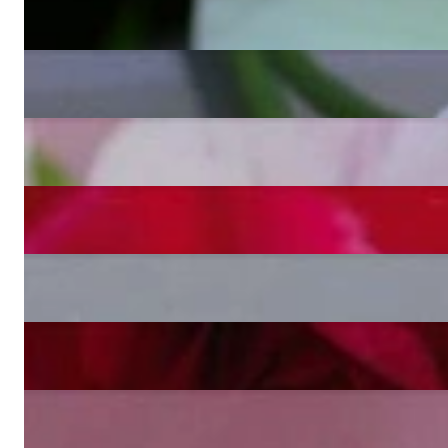
Preis auf Anfrage
Feinstes Süßwasser Perlen Brillanten Armband
6.410,00 €
Feinstes Multicolor Süßwasser Perlen Brillanten Armband
6.410,00 €
Apartes Süßwasser Perlen Armband mit Brillanten
4.440,00 €
Dreireihiges Süßwasserperlen Brillanten Armband in Weißgold
7.640,00 €
Dreireihiges Süßwasserperlen Brillanten Armband in Gelbgold
7.640,00 €
Edles Süßwasserperlen Armband in Weißgold 585