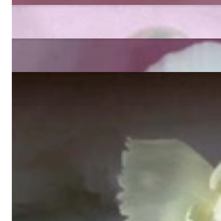
4.800,00 €
Edles Süßwasserperlen Armband in Gelbgold 585
4.800,00 €
Edles Multicolor Süßwasser Perlen Brillanten Armband
3.530,00 €
Bildschönes Süßwasserperlen Armband mit Blautopasen und Brilla
4.940,00 €