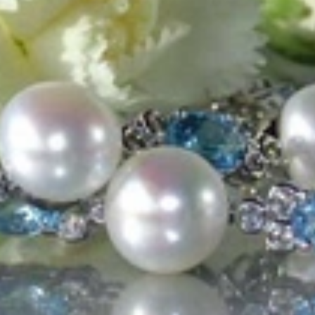
 meisterhafte Juwelen, auf die Sie angesprochen werden. Entstanden a
lier seit 1995 Schmuckträume wahr werden.
ninfo
Wissenswertes über Diamanten
Videos
nden
Vertrag widerrufen