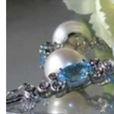
Schmucktraeume.com ist Ihre Adresse für hochwertigen Schmuck und
außergewöhnliches Design, lassen wir als Inhaber-geführter Juwe
Information
Schmuckträume nach Maß
Schmuck verschenken
Ringgrößen
Perle
Unternehmen
Über uns
Impressum
Kontakt
Kundenservice
Widerrufsrecht
Datenschutz
Zahlung & Versand
AGB
Nicht-EU-Ku
Mein Konto
Mein Konto
Bestellübersicht
Lieblingsstücke
Copyright © 2026 Schmucktraeume.com