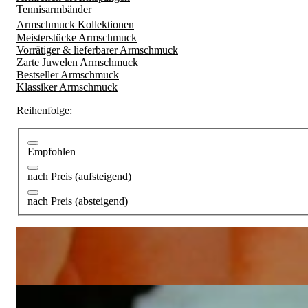
Tennisarmbänder
Armschmuck Kollektionen
Meisterstücke Armschmuck
Vorrätiger & lieferbarer Armschmuck
Zarte Juwelen Armschmuck
Bestseller Armschmuck
Klassiker Armschmuck
Reihenfolge:
Empfohlen
nach Preis (aufsteigend)
nach Preis (absteigend)
Erstklassiger Brillanten Armreif mit Südseeperle (15 mm)
Preis auf Anfrage
Exquisiter Brillanten Armreif mit Südseeperle (15 mm)