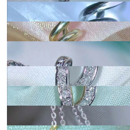
Bildschöner Tahitiperle Anhänger mit Brillant
1.880,00 €
Verspielter Tahitiperle Anhänger mit Brillant
1.880,00 €
Eleganter Tahitiperle Anhänger mit Diamanten
2.100,00 €
1.720,00 €
Klassischer Tahitiperle Brillanten Anhänger
4.620,00 €
Zeitloser Tahitiperle Diamanten Anhänger in Gelbgold
4.620,00 €
Klassische Tahitiperle Halskette mit Brillant
3.470,00 €