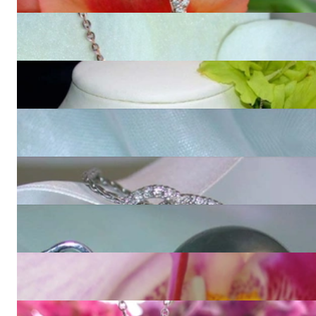
5.040,00 €
Edler Tahitperle Anhänger mit Diamanten an Kette
3.980,00 €
Stattlicher Tahitiperle Anhänger mit Diamanten
4.620,00 €
Eleganter Tahitiperle Anhänger mit Brillanten in Weißgold 750
2.700,00 €
Verspielter Tahitiperle Brillanten Anhänger
3.150,00 €
Edler Tahitiperle Diamanten Anhänger im Blüten Design
5.010,00 €
Femininer Tahitiperle Diamanten Anhänger
2.290,00 €