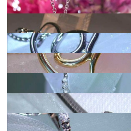
Verspielter Tahitiperle Anhänger mit Diamanten
2.180,00 €
Eleganter Tahitiperle Brillanten Anhänger im Stern Design
3.720,00 €
Bezaubernder Tahitiperle Anhänger mit Brillant in Weißgold
1.880,00 €
Femininer Tahitiperle Anhänger mit Brillant in Gelbgold
1.880,00 €
Floraler Tahitiperle Anhänger mit Brillanten
3.480,00 €
Klassischer Tahitiperle Anhänger mit Brillanten
4.620,00 €
Charmanter Tahitiperle Anhänger mit Brillanten
3.810,00 €