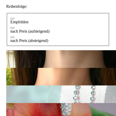
Reihenfolge:
Empfohlen
nach Preis (aufsteigend)
nach Preis (absteigend)
Eleganter Tahitiperle Anhänger mit Baguette Diamanten
3.530,00 €
Wundervoller Tahitiperle Anhänger mit Brillanten (mit Kette)
2.430,00 €
Dezenter Tahitiperle Anhänger mit Brillant
1.930,00 €
Extravaganter Tahitiperle Anhänger mit Brillanten