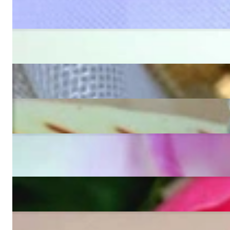
Feinster Multicolor Edelstein Brillanten Anhänger
5.060,00 €
Feiner Peridot Anhänger mit Diamanten
1.030,00 €
Feiner Blautopas Anhänger mit Diamanten
970,00 €
Opulenter Aquamarin Tropfen Anhänger mit Brillanten
24.130,00 €
Stattlicher Amethyst Anhänger mit Brillanten
Preis auf Anfrage
Grandioser Multicolor Edelstein Anhänger mit Brillanten
5.400,00 €
Attraktiver Multicolor Edelstein Anhänger