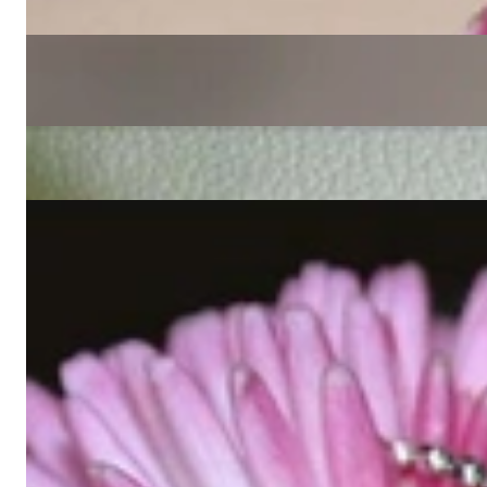
3.780,00 €
Fabelhafter Aquamarin Brillanten Anhänger im Herz Design
Preis auf Anfrage
Bildschöner Citrin Anhänger mit Brillanten an Kette
3.640,00 €
Zarter Aquamarin Tropfen Anhänger mit Diamanten
1.840,00 €
1 - 24 von 35
Schmuckträumen
1
2