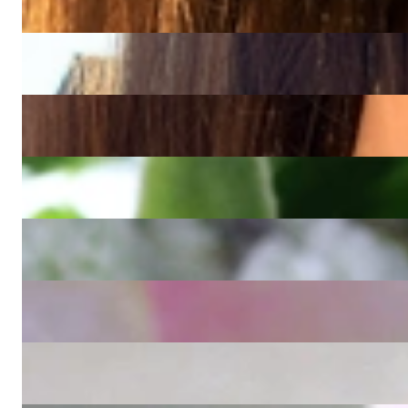
1.600,00 €
Rubellit Mondstein Halskette "Tutti Colori"
4.230,00 €
Indigolith Mondstein Halskette "Tutti Colori"
4.450,00 €
Außergewöhnliches Blautopas Collier "Blue Elegance"
4.270,00 €
Traumhafte Blautopas Halskette mit Diamanten
2.130,00 €
Leuchtender Peridot Anhänger mit Diamanten
1.290,00 €
Feiner Peridot Anhänger mit Brillanten
2.960,00 €