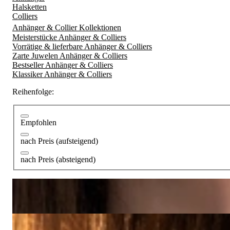
Halsketten
Colliers
Anhänger & Collier Kollektionen
Meisterstücke Anhänger & Colliers
Vorrätige & lieferbare Anhänger & Colliers
Zarte Juwelen Anhänger & Colliers
Bestseller Anhänger & Colliers
Klassiker Anhänger & Colliers
Reihenfolge:
Empfohlen
nach Preis (aufsteigend)
nach Preis (absteigend)
Rubellit Mandarin Granat Halskette "Tutti Colori"
5.400,00 €
Halskette "Orbit" mit Blautopas und Brillanten