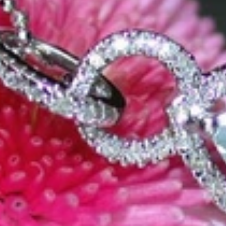
 meisterhafte Juwelen, auf die Sie angesprochen werden. Entstanden a
lier seit 1995 Schmuckträume wahr werden.
ninfo
Wissenswertes über Diamanten
Videos
nden
Vertrag widerrufen