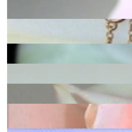
Auffallender Amethyst Anhänger mit Brillanten und schwarzen D
11.420,00 €
Feinstes Boulder Opal Collier mit Smaragden und Brillanten
Preis auf Anfrage
Extravaganter Mondstein Anhänger mit schwarzen Diamanten
1.820,00 €
Schlichter Peridot Anhänger mit Diamanten
1.150,00 €
Prächtiger Rosenquarz Brillanten Anhänger
2.080,00 €
Ausgefallener Multicolor Edelstein Anhänger mit Brillanten
Preis auf Anfrage