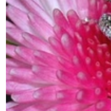
Schmucktraeume.com ist Ihre Adresse für hochwertigen Schmuck und
außergewöhnliches Design, lassen wir als Inhaber-geführter Juwe
Information
Schmuckträume nach Maß
Schmuck verschenken
Ringgrößen
Perle
Unternehmen
Über uns
Impressum
Kontakt
Kundenservice
Widerrufsrecht
Datenschutz
Zahlung & Versand
AGB
Nicht-EU-Ku
Mein Konto
Mein Konto
Bestellübersicht
Lieblingsstücke
Copyright © 2026 Schmucktraeume.com