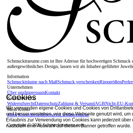
Schmucktraeume.com ist Ihre Adresse für hochwertigen Schmuck und
außergewöhnliches Design, lassen wir als Inhaber-geführter Juwe
Information
Schmuckträume nach Maß
Schmuck verschenken
Ringgrößen
Perle
Unternehmen
Über uns
Impressum
Kontakt
Cookies
Kundenservice
Widerrufsrecht
Datenschutz
Zahlung & Versand
AGB
Nicht-EU-Ku
Wir verwenden eigene Cookies und Cookies von Drittanbieter
Mein Konto
und besser verstehen, wie diese Webseite genutzt wird, um
Mein Konto
Bestellübersicht
Lieblingsstücke
Erlaubnis zur Verwendung von Cookies kann jederzeit über 
Copyright © 2026 Schmucktraeume.com
nachdem eine Auswahl auf diesem Banner getroffen wurde.